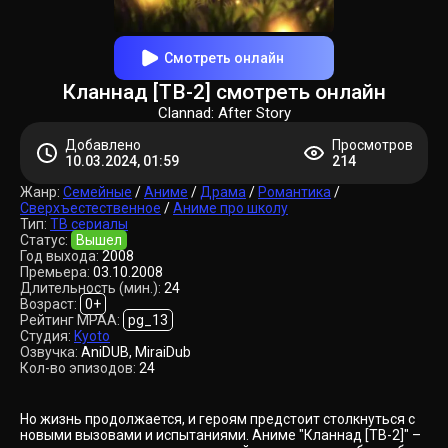
Смотреть онлайн
Кланнад [ТВ-2] смотреть онлайн
Clannad: After Story
Добавлено
Просмотров
10.03.2024, 01:59
214
Жанр:
Семейные
/
Аниме
/
Драма
/
Романтика
/
Сверхъестественное
/
Аниме про школу
Тип:
ТВ сериалы
Статус:
Вышел
Год выхода:
2008
Премьера:
03.10.2008
Длительность (мин.):
24
Возраст:
0+
Рейтинг MPAA:
pg_13
Студия:
Kyoto
Озвучка:
AniDUB, MiraiDub
Кол-во эпизодов:
24
Но жизнь продолжается, и героям предстоит столкнуться с
новыми вызовами и испытаниями. Аниме "Кланнад [ТВ-2]" –