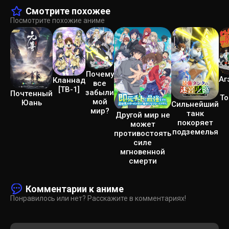
Смотрите похожее
Посмотрите похожие аниме
Почему
Аг
Кланнад
все
[ТВ-1]
забыли
Почтенный
То
мой
Юань
Сильнейший
мир?
танк
Другой мир не
покоряет
может
подземелья
противостоять
силе
мгновенной
смерти
Комментарии к аниме
Понравилось или нет? Расскажите в комментариях!