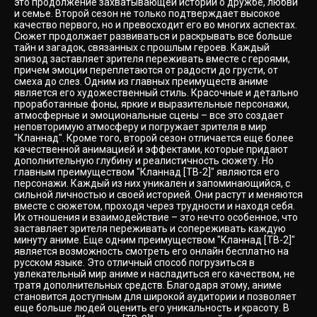
это продолжение захватывающей истории о дружбе, любви
и семье. Второй сезон не только подтверждает высокое
качество первого, но и превосходит его во многих аспектах.
Сюжет продолжает развиваться и раскрывать все больше
тайн и загадок, связанных с прошлым героев. Каждый
эпизод заставляет зрителя переживать вместе с героями,
причем эмоции переплетаются от радости до грусти, от
смеха до слез. Одним из главных преимуществ аниме
является его художественный стиль. Красочные и детально
проработанные фоны, яркие и выразительные персонажи,
атмосферные и эмоциональные сцены – все это создает
неповторимую атмосферу и погружает зрителя в мир
"Кланнад". Кроме того, второй сезон отличается еще более
качественной анимацией и эффектами, которые придают
дополнительную глубину и реалистичность сюжету. Но
главным преимуществом "Кланнад [ТВ-2]" являются его
персонажи. Каждый из них уникален и запоминающийся, с
сильной личностью и своей историей. Они растут и меняются
вместе с сюжетом, проходя через трудности и находя себя.
Их отношения и взаимодействие – это нечто особенное, что
заставляет зрителя переживать и сопереживать каждую
минуту аниме. Еще одним преимуществом "Кланнад [ТВ-2]"
является возможность смотреть его онлайн бесплатно на
русском языке. Это отличный способ погрузиться в
увлекательный мир аниме и насладиться его качеством, не
тратя дополнительных средств. Благодаря этому, аниме
становится доступным для широкой аудитории и позволяет
еще больше людей оценить его уникальность и красоту. В