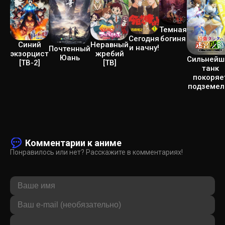
Темная
Сегодня
богиня
Неравный
Синий
и начну!
Почтенный
жребий
экзорцист
Юань
Сильнейш
[ТВ]
[ТВ-2]
танк
покоряе
подземел
Комментарии к аниме
Понравилось или нет? Расскажите в комментариях!