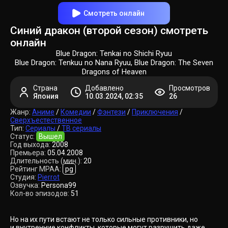
Смотреть онлайн
Синий дракон (второй сезон) смотреть
онлайн
Blue Dragon: Tenkai no Shichi Ryuu
Blue Dragon: Tenkuu no Nana Ryuu, Blue Dragon: The Seven
Dragons of Heaven
Страна
Добавлено
Просмотров
Япония
10.03.2024, 02:35
26
Жанр:
Аниме
/
Комедии
/
Фэнтези
/
Приключения
/
Сверхъестественное
Тип:
Сериалы
/
ТВ сериалы
Статус:
Вышел
Год выхода:
2008
Премьера:
05.04.2008
Длительность (мин.):
20
Рейтинг MPAA:
pg
Студия:
Pierrot
Озвучка:
Persona99
Кол-во эпизодов:
51
Но на их пути встают не только сильные противники, но
и внутренние конфликты, которые могут разрушить даже