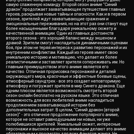
самую слаженную команду. Второй сезон аниме "Синий
дракон" продолжает захватывающее путешествие главных
героев, раскрывая новые тайны и опасности. Как и в первом
сезоне, зрителей ждут захватывающие сражения и
эмоциональные переживания, но на этот раз они станут еще
более насыщенными благодаря уникальному сюжету и
качественной анимации. Один из главных достоинств
второго сезона - это хороший баланс между экшеном и
драмой. Зрители смогут насладиться динамичными сценами
боя, при этом не теряя интереса к развитию персонажей и их
внутренним конфликтам. Каждый из героев имеет свою
уникальную историю и мотивацию, что делает их более
реалистичными и заставляет зрителя сопереживать им. Но
главным преимуществом этого аниме является его
качество. Отличная прорисовка персонажей и деталей
окружающего мира, красочные и эффектные боевые сцены,
атмосферный саундтрек - все это создает неповторимую
атмосферу и погружает зрителя в мир Синего дракона. Еще
одним плюсом является возможность смотреть второй
сезон онлайн бесплатно на русском языке. Это отличная
возможность для всех любителей аниме насладиться
продолжением захватывающей истории без
дополнительных затрат. В целом, "Синий дракон (второй
сезон)" - это отличное продолжение популярного аниме,
которое не оставит равнодушными ни новых, ни уже
полюбившихся зрителей. Уникальный сюжет, интересные
персонажи и высокое качество анимации делают это аниме
обязательным к просмотру для всех фанатов жанра. Не