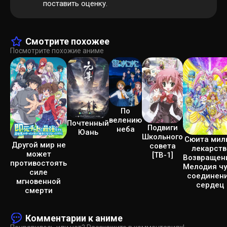
поставить оценку.
Смотрите похожее
Посмотрите похожие аниме
По
велению
Почтенный
Подвиги
неба
Юань
Школьного
Сюита мил
Другой мир не
совета
лекарств
может
[ТВ-1]
Возвращен
противостоять
Мелодия ч
силе
соединен
мгновенной
сердец
смерти
Комментарии к аниме