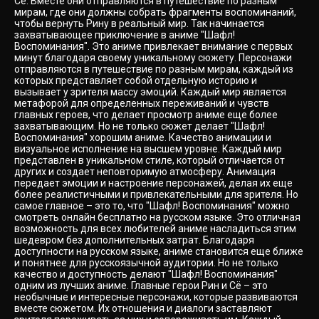
Сё. Вместе они отправляются в путешествие по разным
мирам, где они должны собрать фрагменты воспоминаний,
чтобы вернуть Рину в реальный мир. Так начинается
захватывающее приключение в аниме "Шафл!
Воспоминания". Это аниме привлекает внимание с первых
минут благодаря своему уникальному сюжету. Персонажи
отправляются в путешествие по разным мирам, каждый из
которых представляет собой отдельную историю и
вызывает у зрителя массу эмоций. Каждый мир является
метафорой для определенных переживаний и чувств
главных героев, что делает просмотр аниме еще более
захватывающим. Но не только сюжет делает "Шафл!
Воспоминания" хорошим аниме. Качество анимации и
визуальное исполнение на высшем уровне. Каждый мир
представлен в уникальном стиле, который отличается от
других и создает неповторимую атмосферу. Анимация
передает эмоции и настроение персонажей, делая их еще
более реалистичными и привлекательными для зрителя. Но
самое главное – это то, что "Шафл! Воспоминания" можно
смотреть онлайн бесплатно на русском языке. Это отличная
возможность для всех любителей аниме насладиться этим
шедевром без дополнительных затрат. Благодаря
доступности на русском языке, аниме становится еще ближе
и понятнее для русскоязычной аудитории. Но не только
качество и доступность делают "Шафл! Воспоминания"
одним из лучших аниме. Главные герои Рин и Сё – это
необычные и интересные персонажи, которые развиваются
вместе сюжетом. Их отношения и диалоги заставляют