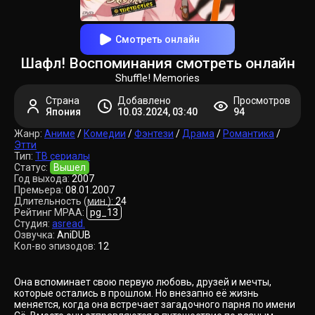
Смотреть онлайн
Шафл! Воспоминания смотреть онлайн
Shuffle! Memories
Страна
Добавлено
Просмотров
Япония
10.03.2024, 03:40
94
Жанр:
Аниме
/
Комедии
/
Фэнтези
/
Драма
/
Романтика
/
Этти
Тип:
ТВ сериалы
Статус:
Вышел
Год выхода:
2007
Премьера:
08.01.2007
Длительность (мин.):
24
Рейтинг MPAA:
pg_13
Студия:
asread.
Озвучка:
AniDUB
Кол-во эпизодов:
12
Она вспоминает свою первую любовь, друзей и мечты,
которые остались в прошлом. Но внезапно её жизнь
меняется, когда она встречает загадочного парня по имени