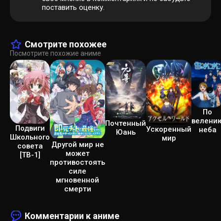
поставить оценку.
Смотрите похожее
Посмотрите похожие аниме
По
велени
Почтенный
Подвиги
Ускоренный
неба
Юань
Школьного
мир
Другой мир не
совета
может
[ТВ-1]
противостоять
силе
мгновенной
смерти
Комментарии к аниме