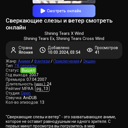
Смотреть онлайн
Сверкающие слезы и ветер смотреть
онлайн
Shining Tears X Wind
Shining Tears Ex, Shining Tears Cross Wind
Страна
Добавлено
Просмотров
Япония
10.03.2024, 03:54
41
Жанр:
Аниме
/
Фэнтези
/
Приключения
/
Экшен
Тип:
ТВ сериалы
Статус:
Вышел
Год выхода:
2007
Премьера:
07.04.2007
Длительность (мин.):
24
Рейтинг MPAA:
pg_13
Студия:
Deen
Озвучка:
AniDUB
Кол-во эпизодов:
13
"Сверкающие слезы и ветер" - это захватывающее аниме,
которое не оставит равнодушным ни одного зрителя. С
первых минут просмотра вы погрузитесь в мир