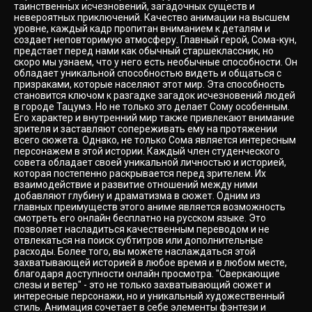
таинственных исчезновений, загадочных существ и
невероятных приключений. Качество анимации на высшем
уровне, каждый кадр пропитан вниманием к деталям и
создает неповторимую атмосферу. Главный герой, Сома-кун,
предстает перед нами как обычный старшеклассник, но
скоро мы узнаем, что у него есть необычные способности. Он
обладает уникальной способностью видеть и общаться с
призраками, которые населяют этот мир. Эта способность
становится ключом к разгадке загадок исчезновений людей
в городе Тацумэ. Но не только это делает Сому особенным.
Его характер и внутренний мир также привлекают внимание
зрителя и заставляют сопереживать ему на протяжении
всего сюжета. Однако, не только Сома является интересным
персонажем в этой истории. Каждый член студенческого
совета обладает своей уникальной личностью и историей,
которая постепенно раскрывается перед зрителем. Их
взаимодействие и развитие отношений между ними
добавляют глубину и драматизма в сюжет. Одним из
главных преимуществ этого аниме является возможность
смотреть его онлайн бесплатно на русском языке. Это
позволяет насладиться качественным переводом и не
отвлекаться на поиск субтитров или дополнительные
расходы. Более того, вы можете наслаждаться этой
захватывающей историей в любое время и в любом месте,
благодаря доступности онлайн просмотра. "Сверкающие
слезы и ветер" - это не только захватывающий сюжет и
интересные персонажи, но и уникальный художественный
стиль. Анимация сочетает в себе элементы фэнтези и