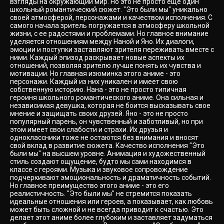
взгляды на окружающий мир. Но это не просто еще один
школьный романтический сюжет. "Это были мы" уникально
своей атмосферой, персонажами и качеством исполнения. С
самого начала зритель погружается в атмосферу школьной
жизни, с ее радостями и проблемами. Но главное внимание
уделяется отношениям между Наной и Яно. Их диалоги,
эмоции и поступки заставляют зрителя переживать вместе с
ними. Каждый эпизод раскрывает новые аспекты их
отношений, позволяя зрителю лучше понять их чувства и
мотивации. Но главная изюминка этого аниме - это
персонажи. Каждый из них уникален и имеет свою
собственную историю. Нана - это не просто типичная
героиня школьного романтического аниме. Она сильная и
независимая девушка, которая не боится высказывать свое
мнение и защищать своих друзей. Яно - это не просто
популярный парень, он чувственный и заботливый, но при
этом имеет свои слабости и страхи. Их друзья и
одноклассники тоже не остаются без внимания и вносят
свой вклад в развитие сюжета. Качество исполнения "Это
были мы" на высшем уровне. Анимация и художественный
стиль создают ощущение, будто мы сами находимся в
классе с героями. Музыка и звуковое сопровождение
подчеркивают эмоциональность и драматичность событий.
Но главное преимущество этого аниме - это его
реалистичность. "Это были мы" не стремится показать
идеальные отношения или героев, а показывает, как любовь
может быть сложной и не всегда приводит к счастью. Это
делает этот аниме более глубоким и заставляет задуматься