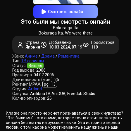
Смотреть онлайн
Это были мы смотреть онлайн
Bokura ga Ita
Bokuraga Ita, We were there
Страна
Добавлено
Просмотров
Япония
10.03.2024, 07:19
119
Жанр:
Аниме
/
Драма
/
Романтика
Тип:
ТВ сериалы
Статус:
Вышел
Год выхода:
2006
Премьера:
04.07.2006
Длительность (мин.):
25
Рейтинг MPAA:
pg_13
Студия:
Artland
Озвучка:
AnilibriaTV, AniDUB, Freedub Studio
Кол-во эпизодов:
26
Или же она просто не хочет признаваться в своих чувствах?
"Это были мы" - это аниме, которое точно стоит посмотреть
онлайн бесплатно на русском языке. Эта история о первой
любви, о том, как она может изменить нашу жизнь и наши