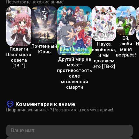
Посмотрите похожие аниме
Эй,
Н
люби
Наука
Почтенный
Подвиги
меня
влюблена,
Юань
Школьного
всерьёз!
и мы
Другой мир не
совета
докажем
может
[ТВ-1]
это [ТВ-2]
противостоять
силе
мгновенной
смерти
Комментарии к аниме
Понравилось или нет? Расскажите в комментариях!