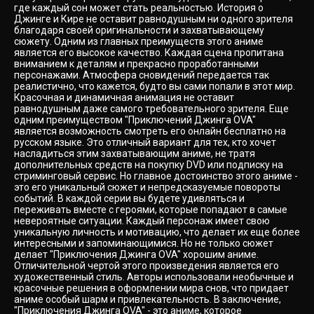
где каждый сон может стать реальностью. История о
Джинге и Кире не оставит равнодушным ни одного зрителя
благодаря своей оригинальности и захватывающему
сюжету. Одним из главных преимуществ этого аниме
является его высокое качество. Каждая сцена пропитана
вниманием к деталям и прекрасно проработанными
персонажами. Атмосфера сновидений передается так
реалистично, что кажется, будто вы сами попали в этот мир.
Красочная и динамичная анимация не оставит
равнодушным даже самого требовательного зрителя. Еще
одним преимуществом "Приключений Джинга OVA"
является возможность смотреть его онлайн бесплатно на
русском языке. Это отличный вариант для тех, кто хочет
насладиться этим захватывающим аниме, не тратя
дополнительных средств на покупку DVD или подписку на
стриминговый сервис. Но главное достоинство этого аниме -
это его уникальный сюжет и непредсказуемые повороты
событий. В каждой серии вы будете удивляться и
переживать вместе с героями, которые попадают в самые
невероятные ситуации. Каждый персонаж имеет свою
уникальную личность и мотивацию, что делает их еще более
интересными и запоминающимися. Но не только сюжет
делает "Приключения Джинга OVA" хорошим аниме.
Отличительной чертой этого произведения является его
художественный стиль. Авторы использовали необычные и
красочные решения в оформлении мира снов, что придает
аниме особый шарм и привлекательность. В заключение,
"Приключения Джинга OVA" - это аниме, которое