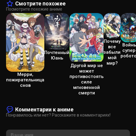
Смотрите похожее
Посмотрите похожие аниме
Почему
Войн
все
супер
забыли
Почтенный
робот
мой
Юань
мир?
Другой мир не
может
Мерри,
противостоять
пожирательница
силе
снов
мгновенной
смерти
Комментарии к аниме
Понравилось или нет? Расскажите в комментариях!