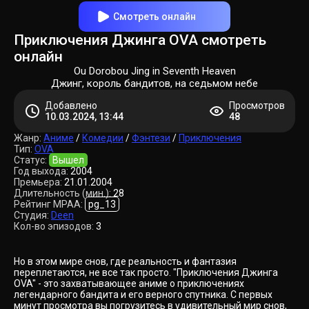
Смотреть онлайн
Приключения Джинга OVA смотреть
онлайн
Ou Dorobou Jing in Seventh Heaven
Джинг, король бандитов, на седьмом небе
Добавлено
Просмотров
10.03.2024, 13:44
48
Жанр:
Аниме
/
Комедии
/
Фэнтези
/
Приключения
Тип:
OVA
Статус:
Вышел
Год выхода:
2004
Премьера:
21.01.2004
Длительность (мин.):
28
Рейтинг MPAA:
pg_13
Студия:
Deen
Кол-во эпизодов:
3
Но в этом мире снов, где реальность и фантазия
переплетаются, не все так просто. "Приключения Джинга
OVA" - это захватывающее аниме о приключениях
легендарного бандита и его верного спутника. С первых
минут просмотра вы погрузитесь в удивительный мир снов,