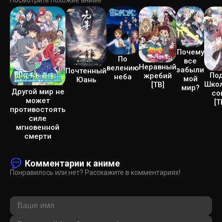
Посмотрите похожие аниме
Почему
По
все
Неравный
велению
забыли
Почтенный
По
жребий
неба
мой
Юань
Школ
[ТВ]
мир?
Другой мир не
со
может
[Т
противостоять
силе
мгновенной
смерти
Комментарии к аниме
Понравилось или нет? Расскажите в комментариях!