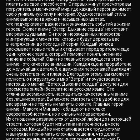
платить за свои способности. С первых минут просмотра вы
погрузитесь в магический мир, где каждый персонаж имеет
свою уникальную силу и историю. Художественный стиль
аниме выполнен в ярких и насыщенных цветах,
что подчеркивает важность и значимость событий в жизни
героев. Сюжет аниме "Ветер: Дыхание сердца" не оставит
вас равнодушными. Он полон неожиданных поворотов
и интригующих моментов, которые будут держать вас
в напряжении до последней серии. Каждый эпизод
раскрывает новые тайны и открывает перед зрителем еще
один кусочек пазла, который поможет понять истинное
значение событий. Один из главных преимуществ этого
аниме - это качество анимации. Каждая сцена проработана
до мельчайших деталей, а движения персонажей выглядят
очень естественно и плавно. Благодаря этому, вы сможете
полностью погрузиться в мир "Ветра" и почувствовать
настоящую магию. "Ветер: Дыхание сердца" доступен для
просмотра онлайн бесплатно на русском языке. Это
отличная возможность насладиться качественным аниме
без лишних затрат. Вы можете смотреть его в удобное для
вас время и не терять ни минуты сюжета. Главные герои
аниме - Макото и Минамо - обладают не только
сверхспособностями, но и сильными характерами.
Их отношения развиваются от детской любви до настоящей
страсти, которая будет испытана на прочность вместе
с городом. Каждый из них сталкивается с трудностями
и вынужден принимать сложные решения, что делает
их персонажами еще более интересными и зрелыми. В