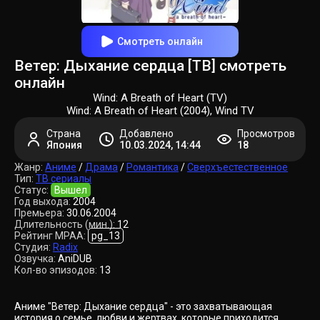
Смотреть онлайн
Ветер: Дыхание сердца [ТВ] смотреть
онлайн
Wind: A Breath of Heart (TV)
Wind: A Breath of Heart (2004), Wind TV
Страна
Добавлено
Просмотров
Япония
10.03.2024, 14:44
18
Жанр:
Аниме
/
Драма
/
Романтика
/
Сверхъестественное
Тип:
ТВ сериалы
Статус:
Вышел
Год выхода:
2004
Премьера:
30.06.2004
Длительность (мин.):
12
Рейтинг MPAA:
pg_13
Студия:
Radix
Озвучка:
AniDUB
Кол-во эпизодов:
13
Аниме "Ветер: Дыхание сердца" - это захватывающая
история о семье, любви и жертвах, которые приходится