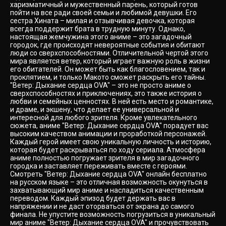
харизматичный и мужественный парень, который готов
пойти на все ради своей семьи и любимой девушки. Его
сестра Хината – милая и отзывчивая девочка, которая
всегда поддержит брата в трудную минуту. Однако,
настоящая жемчужина этого аниме – это загадочный
городок, где происходят невероятные события и обитают
люди со сверхспособностями. Отличительной чертой этого
мира является ветер, который играет важную роль в жизни
его обитателей. Он может быть как благословением, так и
проклятием, и только Макото сможет раскрыть его тайны.
"Ветер: Дыхание сердца OVA" – это не просто аниме о
сверхспособностях и приключениях, это также история о
любви и семейных ценностях. В ней есть место и романтике,
и драме, и экшену, что делает ее универсальной и
интересной для любого зрителя. Кроме увлекательного
сюжета, аниме "Ветер: Дыхание сердца OVA" порадует вас
высоким качеством анимации и проработкой персонажей.
Каждый герой имеет свою уникальную личность и историю,
которая будет раскрываться по ходу сериала. Атмосфера
аниме полностью погружает зрителя в мир загадочного
городка и заставляет переживать вместе с героями.
Смотреть "Ветер: Дыхание сердца OVA" онлайн бесплатно
на русском языке – это отличная возможность окунуться в
захватывающий мир аниме и насладиться качественным
переводом. Каждый эпизод будет держать вас в
напряжении и не даст оторваться от экрана до самого
финала. Не упустите возможность погрузиться в уникальный
мир аниме "Ветер: Дыхание сердца OVA" и прочувствовать