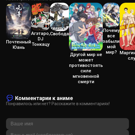
Почему
Агэтаро,
Свобода
все
DJ
забыли
Почтенный
Тонкацу
мой
Юань
мир?
Марги
Другой мир не
сл
может
противостоять
силе
мгновенной
смерти
Комментарии к аниме
Понравилось или нет? Расскажите в комментариях!