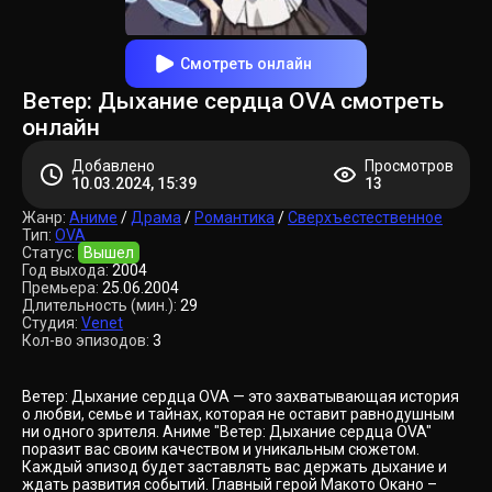
Смотреть онлайн
Ветер: Дыхание сердца OVA смотреть
онлайн
Добавлено
Просмотров
10.03.2024, 15:39
13
Жанр:
Аниме
/
Драма
/
Романтика
/
Сверхъестественное
Тип:
OVA
Статус:
Вышел
Год выхода:
2004
Премьера:
25.06.2004
Длительность (мин.):
29
Студия:
Venet
Кол-во эпизодов:
3
Ветер: Дыхание сердца OVA — это захватывающая история
о любви, семье и тайнах, которая не оставит равнодушным
ни одного зрителя. Аниме "Ветер: Дыхание сердца OVA"
поразит вас своим качеством и уникальным сюжетом.
Каждый эпизод будет заставлять вас держать дыхание и
ждать развития событий. Главный герой Макото Окано –