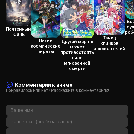
Во
су
Почтенный
роб
Юань
Танец
Лихие
Другой мир не
клинков
космические
может
заклинателей
пираты
противостоять
силе
мгновенной
смерти
Комментарии к аниме
Понравилось или нет? Расскажите в комментариях!