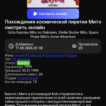
Смотреть онлайн
Похождения космической пиратки Мито
смотреть онлайн
Uchu Kaizoku Mito no Daiboken, Stellar Buster Mito, Space
Pirate Mito's Great Adventure
Добавлено
Просмотров
11.03.2024, 01:18
25
Жанр:
Аниме
/
Комедии
/
Фантастика
/
Экшен
Тип:
ТВ сериалы
Статус:
Вышел
Год выхода:
1999
Премьера:
05.01.1999
Длительность (мин.):
24
Студия:
Triangle Staff
Кол-во эпизодов:
13
Вместе с Мито и её командой Аой отправляется в
захватывающие приключения по всей галактике, раскрывая
тайны прошлого и борясь с могущественными врагами.
Аниме "Похождения космической пиратки Мито" — это