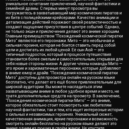
уникальное сочетание приключений, научной фантастики и
семейной драмы. С первых минут просмотра вы
погружаетесь в захватывающий мир космических пиратов и
их битв с полицейскими крейсерами. Качество анимации и
детализация действий поражают своей реалистичностью и
создают ощущение присутствия в центре событий. Однако,
не только экшн и приключения делают это аниме хорошим.
Главным преимуществом "Похождений космической пиратки
Мито" являются его персонажи. Мито — это необычная и
сильная героиня, которая не боится ставить перед собой
цели и достигать их любой ценой. Её сын Аой — это
типичный подросток, который в процессе путешествия
становится более смелым и самостоятельным, открывая для
себя новые стороны жизни. А другие члены команды Мито —
это яркие и харизматичные персонажи, которые добавляют
в аниме юмор и драйв. "Похождения космической пиратки
Мито" доступны для просмотра онлайн на русском языке
бесплатно, что делает его ещё более привлекательным для
широкой аудитории. Вы можете насладиться этим
захватывающим аниме в любое удобное время и место, не
тратя дополнительных средств на просмотр. В заключение,
"Похождения космической пиратки Мито" — это аниме,
которое обязательно стоит посмотреть как любителям
научной фантастики, так и тем, кто ищет интересные истории
о сильных и независимых героинях. Уникальный сюжет,
качественная анимация, яркие персонажи и возможность
смотреть онлайн бесплатно на русском языке делают это
аниме одним из лучших в своём жанре. Не упустите