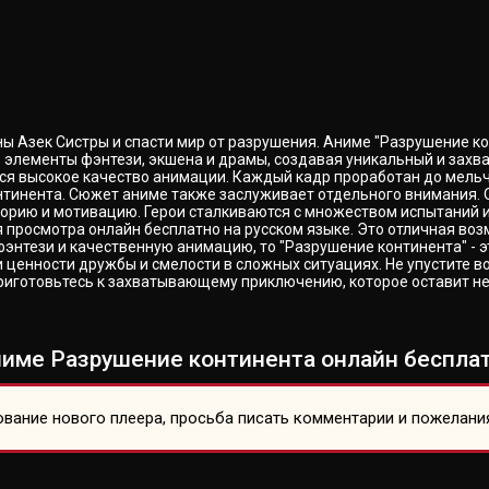
йны Азек Систры и спасти мир от разрушения. Аниме "Разрушение к
е элементы фэнтези, экшена и драмы, создавая уникальный и зах
ся высокое качество анимации. Каждый кадр проработан до мель
онтинента. Сюжет аниме также заслуживает отдельного внимания
орию и мотивацию. Герои сталкиваются с множеством испытаний и 
я просмотра онлайн бесплатно на русском языке. Это отличная в
нтези и качественную анимацию, то "Разрушение континента" - это 
и ценности дружбы и смелости в сложных ситуациях. Не упустите
 Приготовьтесь к захватывающему приключению, которое оставит н
име Разрушение континента онлайн бесплат
вание нового плеера, просьба писать комментарии и пожелани