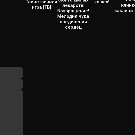
Сюита милых
Таинственная
кошек!
клинк
лекарств:
игра [ТВ]
заклина
Возвращение!
Мелодия чуда
соединения
сердец