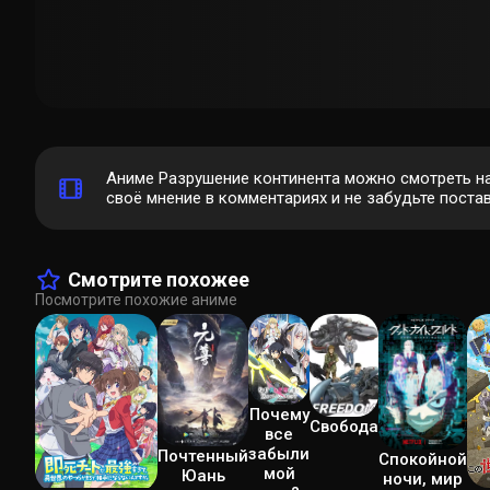
Аниме Разрушение континента можно смотреть на
своё мнение в комментариях и не забудьте постав
Смотрите похожее
Посмотрите похожие аниме
Почему
Свобода
все
забыли
Почтенный
Спокойной
мой
Юань
ночи, мир