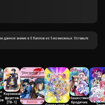
 данное аниме в 0 баллов из 5 возможных. Оставьте
ы
Корзинка
р-
фруктов
Нашествие
ов
[ТВ-1]
бродячих
Тане