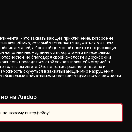
онтинента" - это захватывающее приключение, которое не
ватывающий мир, который заставляет задуматься о нашем
чайших деталей, а богатый цветовой палитр и потрясающие
. Он наполнен неожиданными поворотами и интересными
опасностей, но благодаря своей смелости и дружбе они
озможность насладиться этой захватывающей историей в
то, что вы ищете. Оно не только развлечет вас, но и
 возможность окунуться в захватывающий мир Разрушения
езабываемые впечатления и заставит задуматься о важности
но на Anidub
я по новому интерфейсу!