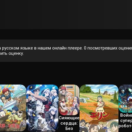
 русском языке в нашем онлайн плеере.
0
посмотревших оценили
ить оценку.
Войн
Сияющие
супе
сердца:
робот
Без