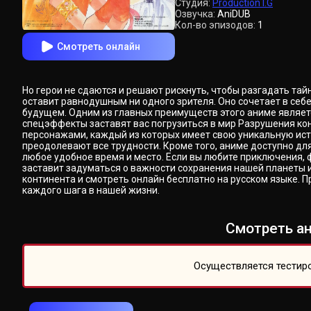
Студия:
Production I.G
Озвучка:
AniDUB
Кол-во эпизодов:
1
Смотреть онлайн
Но герои не сдаются и решают рискнуть, чтобы разгадать та
оставит равнодушным ни одного зрителя. Оно сочетает в себ
будущем. Одним из главных преимуществ этого аниме являет
спецэффекты заставят вас погрузиться в мир Разрушения к
персонажами, каждый из которых имеет свою уникальную ист
преодолевают все трудности. Кроме того, аниме доступно дл
любое удобное время и место. Если вы любите приключения, фэ
заставит задуматься о важности сохранения нашей планеты 
континента и смотреть онлайн бесплатно на русском языке.
каждого шага в нашей жизни.
Смотреть ан
Осуществляется тестиро