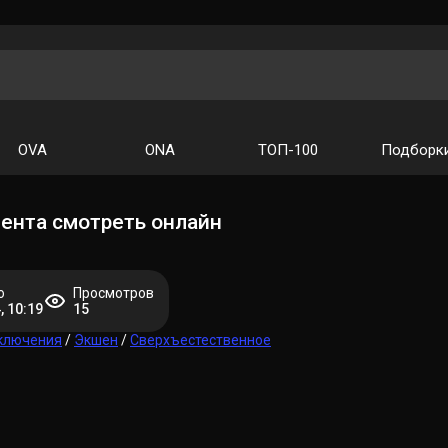
OVA
ONA
ТОП-100
Подборк
ента смотреть онлайн
о
Просмотров
, 10:19
15
ключения
/
Экшен
/
Сверхъестественное