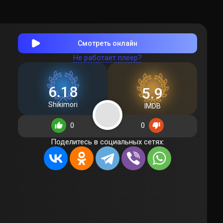
Смотреть онлайн
Не работает плеер?
6.18
5.9
Shikimori
IMDB
0
0
Поделитесь в социальных сетях: