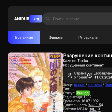
ANIDUB
.org
Все аниме
Фильмы
TV сериалы
Разрушение контин
Kaze no Tairiku
Иссушенный континент
Страна
Добавлен
Япония
11.03.2024
Жанр:
Аниме
/
Фэнтези
/
При
Тип:
---
Статус:
Вышел
Год выхода:
1992
Премьера:
18.07.1992
Длительность (мин.):
54
Рейтинг MPAA:
pg_13