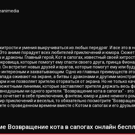
eanimedia
 хитрости и умения выкручиваться из любых передряг. И все это в 
 Это аниме порадует всех любителей приключений и юмора. Сюжет
и драконы. Главный герой, Кот в сапогах, известный своей хитрос
кровища, которые помогут ему спасти своего друга, принца Фиона, 
 Он встретит новых друзей и врагов, которые помогут ему или бу
е интересным и захватывающим. Одно из главных преимуществ это
пада оживают на экране, а битвы с драконами и другими монстра
рм и не позволяет зрителю оторваться от экрана. Но не только к
жетными линиями, которые заставляют зрителя держать весь фил
нодушным ни одного зрителя. "Возвращение кота в сапогах" - это
но сочетает в себе приключения, фэнтези, юмор и даже немного р
ир приключений и веселья, то обязательно посмотрите "Возвращени
ете о проведенном времени вместе с Котом в сапогах и его друзь
е Возвращение кота в сапогах онлайн беспл