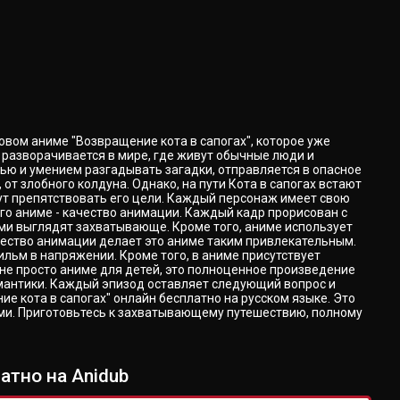
новом аниме "Возвращение кота в сапогах", которое уже
 разворачивается в мире, где живут обычные люди и
тью и умением разгадывать загадки, отправляется в опасное
от злобного колдуна. Однако, на пути Кота в сапогах встают
дут препятствовать его цели. Каждый персонаж имеет свою
го аниме - качество анимации. Каждый кадр прорисован с
ми выглядят захватывающе. Кроме того, аниме использует
ачество анимации делает это аниме таким привлекательным.
ьм в напряжении. Кроме того, в аниме присутствует
 не просто аниме для детей, это полноценное произведение
омантики. Каждый эпизод оставляет следующий вопрос и
е кота в сапогах" онлайн бесплатно на русском языке. Это
ями. Приготовьтесь к захватывающему путешествию, полному
атно на Anidub