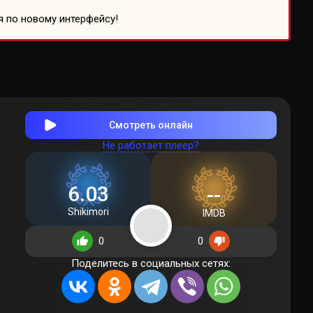
я по новому интерфейсу!
Смотреть онлайн
Не работает плеер?
6.03
--
Shikimori
IMDB
0
0
Поделитесь в социальных сетях: