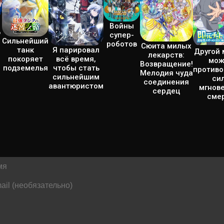
Войны
ю
супер-
Сильнейший
роботов
Сюита милых
Я парировал
танк
Другой 
лекарств:
всё время,
покоряет
мож
Возвращение!
чтобы стать
подземелья
противо
Мелодия чуда
сильнейшим
си
соединения
авантюристом
мгнов
сердец
сме