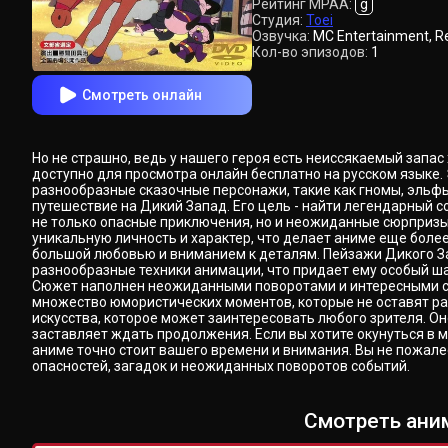
Рейтинг MPAA:
g
Студия:
Toei
Озвучка:
MC Entertainment, R
Кол-во эпизодов:
1
Смотреть онлайн
Но не страшно, ведь у нашего героя есть неиссякаемый запас
доступно для просмотра онлайн бесплатно на русском языке.
разнообразные сказочные персонажи, такие как гномы, эльфы 
путешествие на Дикий Запад. Его цель - найти легендарный со
не только опасные приключения, но и неожиданные сюрпризы.
уникальную личность и характер, что делает аниме еще боле
большой любовью и вниманием к деталям. Пейзажи Дикого За
разнообразные техники анимации, что придает ему особый ша
Сюжет наполнен неожиданными поворотами и интересными сю
множество юмористических моментов, которые не оставят рав
искусства, которое может заинтересовать любого зрителя. О
заставляет ждать продолжения. Если вы хотите окунуться в м
аниме точно стоит вашего времени и внимания. Вы не пожале
опасностей, загадок и неожиданных поворотов событий.
Смотреть аним