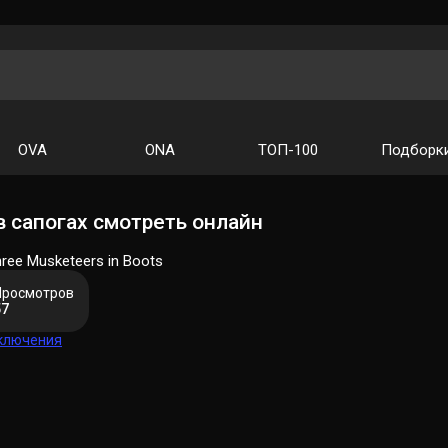
OVA
ONA
ТОП-100
Подборк
в сапогах смотреть онлайн
hree Musketeers in Boots
Просмотров
57
ключения