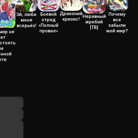
Драконий
Почему
Боевой
Эй, люби
Неравный
кризис!
все
отряд
меня
жребий
забыли
«Полный
всерьёз!
[ТВ]
мой мир?
провал»
мир не
ет
стоять
ле
енной
рти