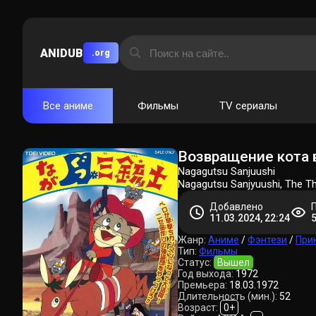
ANIDUB
.org
Все аниме
Фильмы
TV сериалы
Возвращение кота 
Nagagutsu Sanjuushi
Nagagutsu Sanjyuushi, The T
Добавлено
11.03.2024, 22:24
Жанр:
Аниме
/
Фэнтези
/
При
Тип:
Фильмы
Статус:
Вышел
Год выхода:
1972
Премьера:
18.03.1972
Длительность (мин.):
52
Возраст:
0+