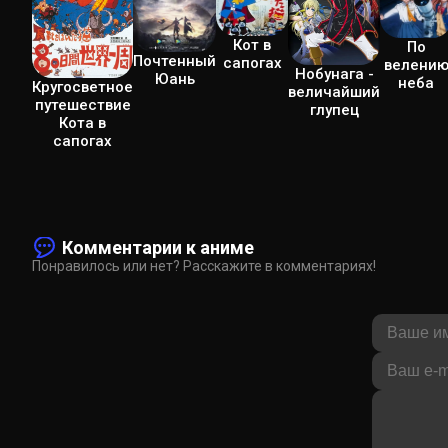
Кот в
По
Почтенный
сапогах
велени
Нобунага -
Юань
неба
Кругосветное
величайший
путешествие
глупец
Кота в
сапогах
Комментарии к аниме
Понравилось или нет? Расскажите в комментариях!