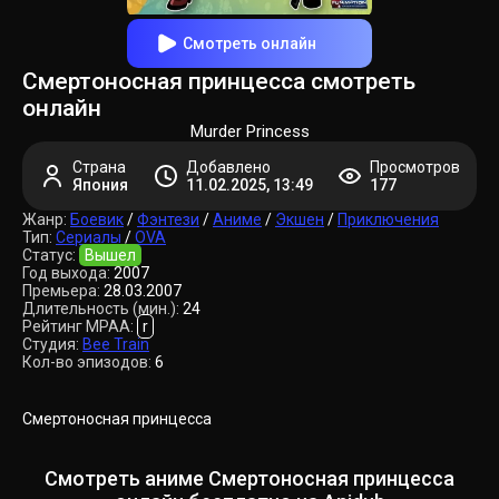
Смотреть онлайн
Смертоносная принцесса смотреть
онлайн
Murder Princess
Страна
Добавлено
Просмотров
Япония
11.02.2025, 13:49
177
Жанр:
Боевик
/
Фэнтези
/
Аниме
/
Экшен
/
Приключения
Тип:
Сериалы
/
OVA
Статус:
Вышел
Год выхода:
2007
Премьера:
28.03.2007
Длительность (мин.):
24
Рейтинг MPAA:
r
Студия:
Bee Train
Кол-во эпизодов:
6
Смертоносная принцесса
Смотреть аниме Смертоносная принцесса