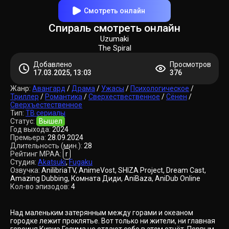
Смотреть онлайн
Спираль смотреть онлайн
Uzumaki
The Spiral
Добавлено
Просмотров
17.03.2025, 13:03
376
Жанр:
Авангард
/
Драма
/
Ужасы
/
Психологическое
/
Триллер
/
Романтика
/
Сверхествественное
/
Сёнен
/
Сверхъестественное
Тип:
ТВ сериалы
Статус:
Вышел
Год выхода:
2024
Премьера:
28.09.2024
Длительность (мин.):
28
Рейтинг MPAA:
r
Студия:
Akatsuki
,
Fugaku
Озвучка:
AnilibriaTV, AnimeVost, SHIZA Project, Dream Cast,
Amazing Dubbing, Комната Диди, AniBaza, AniDub Online
Кол-во эпизодов:
4
Над маленьким затерянным между горами и океаном
городке лежит проклятье. Вот только ни жители, ни главная