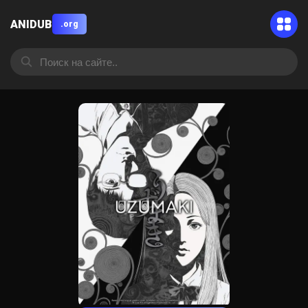
ANIDUB
.org