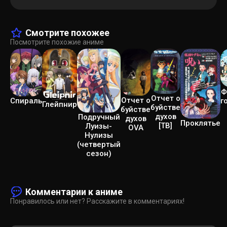
Смотрите похожее
Посмотрите похожие аниме
Ф
Отчет о
Отчет о
Спираль
г
Глейпнир
буйстве
буйстве
духов
Подручный
духов
Проклятье
[ТВ]
Луизы-
OVA
Нулизы
(четвертый
сезон)
Комментарии к аниме
Понравилось или нет? Расскажите в комментариях!