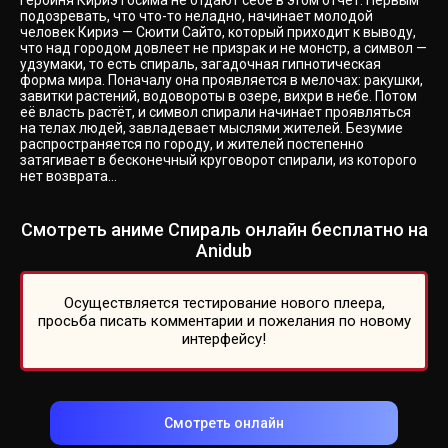
героиня Кириэ Госима не отдают себе в этом отчёт. Первым
подозревать, что что-то неладно, начинает молодой
человек Кириэ — Сюити Сайто, который приходит к выводу,
что над городом довлеет не призрак и не монстр, а символ —
удзумаки, то есть спираль, загадочная гипнотическая
форма мира. Поначалу она проявляется в мелочах: ракушки,
завитки растений, водовороты в озере, вихри в небе. Потом
её власть растёт, и символ спирали начинает проявляться
на телах людей, завладевает мыслями жителей. Безумие
распространяется по городу, и жителей постепенно
затягивает в бесконечный круговорот спирали, из которого
нет возврата...
Смотреть аниме Спираль онлайн бесплатно на
Anidub
Осуществляется тестирование нового плеера,
просьба писать комментарии и пожелания по новому
интерфейсу!
Смотреть онлайн