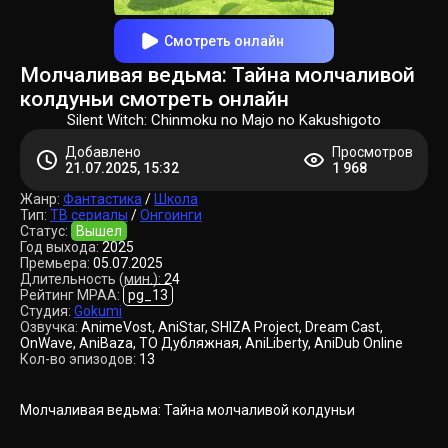
Смотреть онлайн
Молчаливая ведьма: Тайна молчаливой
колдуньи смотреть онлайн
Silent Witch: Chinmoku no Majo no Kakushigoto
Добавлено
Просмотров
21.07.2025, 15:32
1 968
Жанр:
Фантастика
/
Школа
Тип:
ТВ сериалы
/
Онгоинги
Статус:
Вышел
Год выхода:
2025
Премьера:
05.07.2025
Длительность (мин.):
24
Рейтинг MPAA:
pg_13
Студия:
Gokumi
Озвучка:
AnimeVost, AniStar, SHIZA Project, Dream Cast,
OnWave, AniBaza, ТО Дубляжная, AniLiberty, AniDub Online
Кол-во эпизодов:
13
Молчаливая ведьма: Тайна молчаливой колдуньи