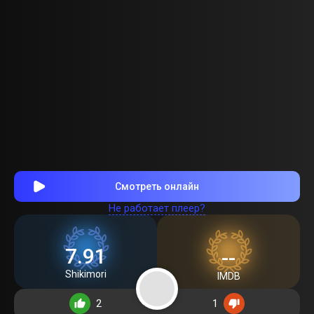
Смотреть онлайн
Не работает плеер?
7.91
--
Shikimori
IMDB
2
1