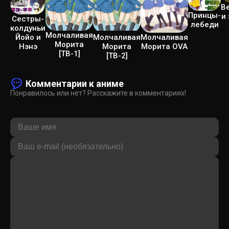
В
Принцы-
и
Сестры-
лебеди
колдуньи
Молчаливая
Йойо и
Молчаливая
Молчаливая
Морита
Нэнэ
Морита
Морита OVA
[ТВ-1]
[ТВ-2]
Комментарии к аниме
Понравилось или нет? Расскажите в комментариях!