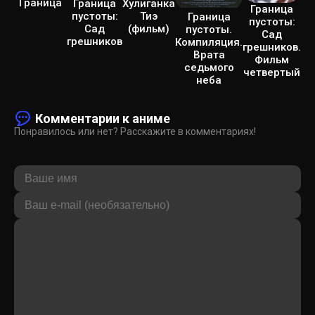
Граница
Граница
Хулиганка
Граница
пустоты:
Тиэ
Граница
пустоты:
Сад
(фильм)
пустоты.
Сад
грешников
Компиляция.
грешников.
Врата
Фильм
седьмого
четвертый
неба
Комментарии к аниме
Понравилось или нет? Расскажите в комментариях!