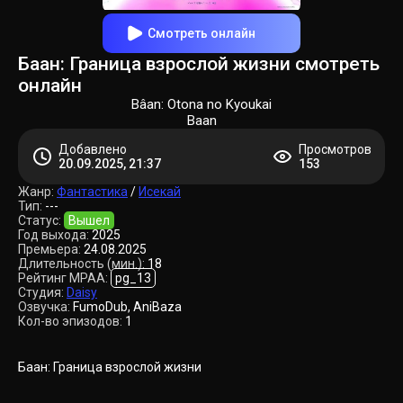
Смотреть онлайн
Баан: Граница взрослой жизни смотреть
онлайн
Bâan: Otona no Kyoukai
Baan
Добавлено
Просмотров
20.09.2025, 21:37
153
Жанр:
Фантастика
/
Исекай
Тип:
---
Статус:
Вышел
Год выхода:
2025
Премьера:
24.08.2025
Длительность (мин.):
18
Рейтинг MPAA:
pg_13
Студия:
Daisy
Озвучка:
FumoDub, AniBaza
Кол-во эпизодов:
1
Баан: Граница взрослой жизни