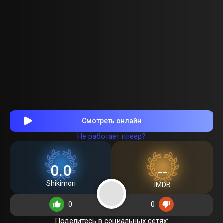
Смотреть онлайн
Не работает плеер?
0.0
--
Shikimori
IMDB
0
0
Поделитесь в социальных сетях: