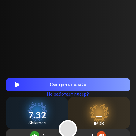
Смотреть онлайн
Не работает плеер?
7.32
--
Shikimori
IMDB
2
0