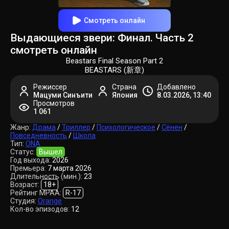
Смотреть онлайн
Выдающиеся звери: Финал. Часть 2
смотреть онлайн
Beastars Final Season Part 2
BEASTARS (新章)
Режиссер
Страна
Добавлено
Мацуми Синъити
Япония
8.03.2026, 13:40
Просмотров
1 061
Жанр:
Драма
/
Триллер
/
Психологическое
/
Сёнен
/
Повседневность
/
Школа
Тип:
ONA
Статус:
Вышел
Год выхода:
2026
Премьера:
7 марта 2026
Длительность (мин.):
23
Возраст:
18+
Рейтинг MPAA:
R-17
Студия:
Orange
Кол-во эпизодов:
12