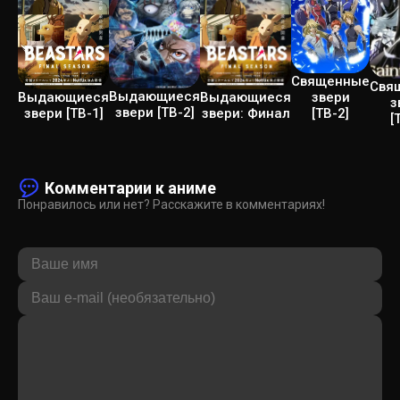
Священные
Свя
Выдающиеся
звери
Выдающиеся
Выдающиеся
з
звери [ТВ-2]
[ТВ-2]
звери: Финал
звери [ТВ-1]
[
Комментарии к аниме
Понравилось или нет? Расскажите в комментариях!