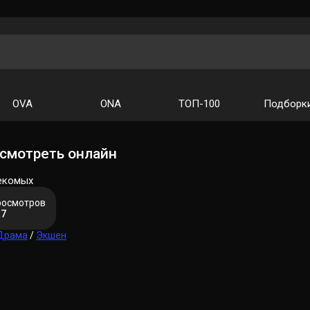
OVA
ONA
ТОП-100
Подборк
смотреть онлайн
секомых
росмотров
37
Драма
/
Экшен