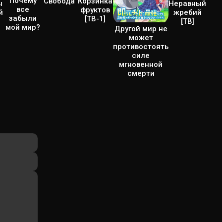
Почему
Корзинка
Свобода
Неравный
ы
все
фруктов
жребий
й
забыли
[ТВ-1]
[ТВ]
мой мир?
Другой мир не
может
противостоять
силе
мгновенной
смерти