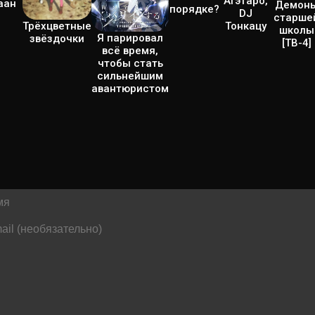
Агэтаро,
аан
Демон
порядке?
DJ
старше
Трёхцветные
Тонкацу
школы
Я парировал
звёздочки
[ТВ-4]
всё время,
чтобы стать
сильнейшим
авантюристом