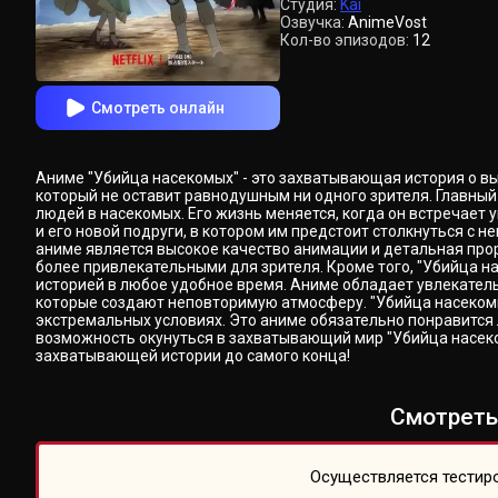
Студия:
Kai
Озвучка:
AnimeVost
Кол-во эпизодов:
12
Смотреть онлайн
Аниме "Убийца насекомых" - это захватывающая история о в
который не оставит равнодушным ни одного зрителя. Главный
людей в насекомых. Его жизнь меняется, когда он встречает
и его новой подруги, в котором им предстоит столкнуться с 
аниме является высокое качество анимации и детальная про
более привлекательными для зрителя. Кроме того, "Убийца н
историей в любое удобное время. Аниме обладает увлекатель
которые создают неповторимую атмосферу. "Убийца насекомых
экстремальных условиях. Это аниме обязательно понравится 
возможность окунуться в захватывающий мир "Убийца насеком
захватывающей истории до самого конца!
Смотреть
Осуществляется тестиро