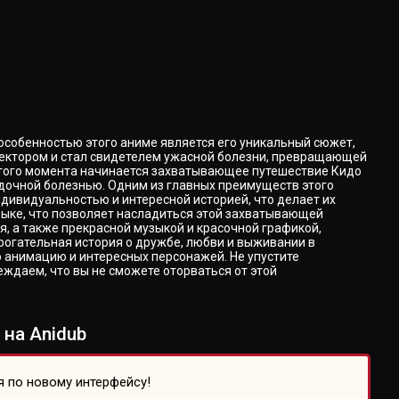
особенностью этого аниме является его уникальный сюжет,
нсектором и стал свидетелем ужасной болезни, превращающей
С этого момента начинается захватывающее путешествие Кидо
гадочной болезнью. Одним из главных преимуществ этого
дивидуальностью и интересной историей, что делает их
зыке, что позволяет насладиться этой захватывающей
, а также прекрасной музыкой и красочной графикой,
рогательная история о дружбе, любви и выживании в
ю анимацию и интересных персонажей. Не упустите
ждаем, что вы не сможете оторваться от этой
на Anidub
я по новому интерфейсу!