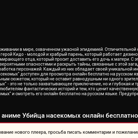
ыживании в мире, охваченном ужасной эпидемией. Отличительной 
 герой Кидо - молодой и храбрый парень, который работает дези
 умирающего отца, который просит доставить его дочь к матери. 
невероятными опасностями и раскрыть тайны, связанные с этой за
работка персонажей. Каждый из них обладает своей уникальной ин
асекомых" доступен для просмотра онлайн бесплатно на русском я
ным сюжетом, который не оставит равнодушным ни одного зрителя
" - это не только захватывающее приключение, но и глубокая и т
любителям фантастических историй и тем, кто ценит качественну
ых" и смотреть его онлайн бесплатно на русском языке. Предупре
 аниме Убийца насекомых онлайн бесплатно 
вание нового плеера, просьба писать комментарии и пожелани