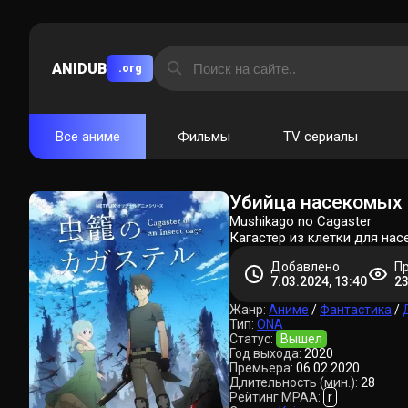
ANIDUB
.org
Все аниме
Фильмы
TV сериалы
Убийца насекомых 
Mushikago no Cagaster
Кагастер из клетки для на
Добавлено
П
7.03.2024, 13:40
2
Жанр:
Аниме
/
Фантастика
/
Тип:
ONA
Статус:
Вышел
Год выхода:
2020
Премьера:
06.02.2020
Длительность (мин.):
28
Рейтинг MPAA:
r