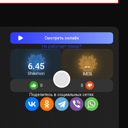
Смотреть онлайн
Не работает плеер?
6.45
--
Shikimori
IMDB
0
0
Поделитесь в социальных сетях: