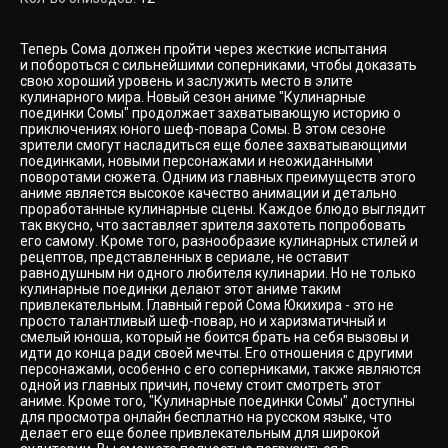
Теперь Сома должен пройти через жесткие испытания
и побороться с сильнейшими соперниками, чтобы доказать
свою хороший уровень и заслужить место в элите
кулинарного мира. Новый сезон аниме "Кулинарные
поединки Сомы" продолжает захватывающую историю о
приключениях юного шеф-повара Сомы. В этом сезоне
зрители смогут насладиться еще более захватывающими
поединками, новыми персонажами и неожиданными
поворотами сюжета. Одним из главных преимуществ этого
аниме является высокое качество анимации и детально
проработанные кулинарные сцены. Каждое блюдо выглядит
так вкусно, что заставляет зрителя захотеть попробовать
его самому. Кроме того, разнообразие кулинарных стилей и
рецептов, представленных в сериале, не оставит
равнодушным ни одного любителя кулинарии. Но не только
кулинарные поединки делают этот аниме таким
привлекательным. Главный герой Сома Юкихира - это не
просто талантливый шеф-повар, но и харизматичный и
смелый юноша, который не боится брать на себя вызовы и
идти до конца ради своей мечты. Его отношения с другими
персонажами, особенно с его соперниками, также являются
одной из главных причин, почему стоит смотреть этот
аниме. Кроме того, "Кулинарные поединки Сомы" доступны
для просмотра онлайн бесплатно на русском языке, что
делает его еще более привлекательным для широкой