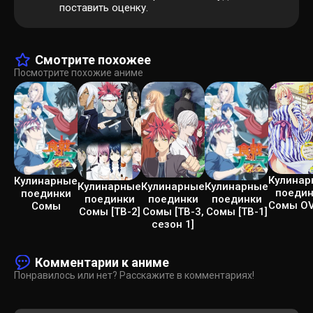
поставить оценку.
Смотрите похожее
Посмотрите похожие аниме
Кулинар
Кулинарные
Кулинарные
Кулинарные
Кулинарные
поедин
поединки
поединки
поединки
поединки
Сомы OV
Сомы
Сомы [ТВ-2]
Сомы [ТВ-3,
Сомы [ТВ-1]
сезон 1]
Комментарии к аниме
Понравилось или нет? Расскажите в комментариях!