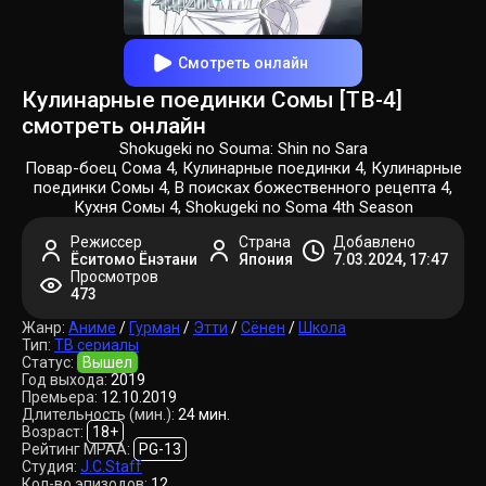
Смотреть онлайн
Кулинарные поединки Сомы [ТВ-4]
смотреть онлайн
Shokugeki no Souma: Shin no Sara
Повар-боец Сома 4, Кулинарные поединки 4, Кулинарные
поединки Сомы 4, В поисках божественного рецепта 4,
Кухня Сомы 4, Shokugeki no Soma 4th Season
Режиссер
Страна
Добавлено
Ёситомо Ёнэтани
Япония
7.03.2024, 17:47
Просмотров
473
Жанр:
Аниме
/
Гурман
/
Этти
/
Сёнен
/
Школа
Тип:
ТВ сериалы
Статус:
Вышел
Год выхода:
2019
Премьера:
12.10.2019
Длительность (мин.):
24 мин.
Возраст:
18+
Рейтинг MPAA:
PG-13
Студия:
J.C.Staff
Кол-во эпизодов:
12