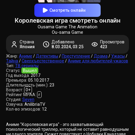
Смотреть онлайн
Королевская игра смотреть онлайн
Ousama Game The Animation
Ou-sama Game
Страна
Добавлено
Просмотров
Япония
8.03.2024, 03:25
423
Жанр:
Аниме
/
Детективы
/
Преступление
/
Драма
/
Ужасы
/
Тайна
/
Сверхъестественное
/
Аниме для любителей ужасов
Тип:
ТВ сериалы
Статус:
Вышел
Год выхода:
2017
Премьера:
05.10.2017
Длительность (мин.):
23
Возраст:
0+
Рейтинг MPAA:
r
Студия:
Seven
Озвучка:
AnilibriaTV
Кол-во эпизодов:
12
Аниме "Королевская игра" - это захватывающий
психологический триллер, который не оставит равнодушным
ни одного зрителя. Сюжет повествует о Нобуаки Канадзаве,