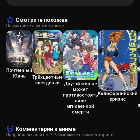
Смотрите похожее
Посмотрите похожие аниме
Почтенный
Юань
Трёхцветные
звёздочки
Другой мир не
может
Калифорнийский
противостоять
кризис
силе
мгновенной
смерти
Комментарии к аниме
Понравилось или нет? Расскажите в комментариях!