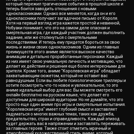
который пережил трагические события в прошлой школе и
теперь боится заводить отношения с новыми
одноклассниками. Однако все меняется, когда он и его
одноклассники получают загадочное письмо от Короля.
Хотя на первый взгляд игра кажется простой и невинной,
Нобуаки понимает, что это на самом деле опасная и
смертельная игра, где каждый участник должен выполнить
задание, или же столкнуться с смертельными
последствиями. И теперь ему придется бороться за свою
жизнь и жизни своих одноклассников. Одним из главных
преимуществ этого аниме является высокое качество
анимации и детально проработанные персонажи. Каждый
из них имеет свою уникальную личность и мотивацию, что
делает их действия и решения еще более интересными для
зрителя. Кроме того, аниме "Королевская игра" обладает
захватывающим сюжетом, который не оставит вас
равнодушным. Если вы любите психологические триллеры и
хотите посмотреть что-то новое и увлекательное, то это
аниме идеальный выбор для вас. Вы можете смотреть его
онлайн бесплатно на русском языке, что делает его
доступным для широкой аудитории. Но не думайте, что это
просто еще один аниме про игры и смертельные испытания.
"Королевская игра" имеет глубокий смысл и заставляет
задуматься о многих важных темах, таких как дружба,
предательство, страх и справедливость. Каждый эпизод
будет держать вас в напряжении и заставлять переживать
за главных героев. Также стоит отметить мрачный и
атмосферный художественный стиль аниме, который