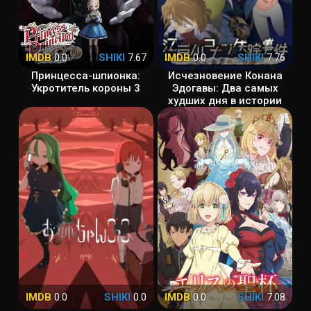
IMDB
0.0
SHIKI
7.67
IMDB
0.0
SHIKI
7.76
Принцесса-шпионка:
Исчезновение Конана
Укротитель короны 3
Эдогавы: Два самых
худших дня в истории
IMDB
0.0
SHIKI
0.0
IMDB
0.0
SHIKI
7.08