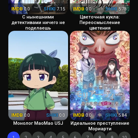
IMDB
0.0
SHIKI
7.15
IMDB
0.0
SHIKI
5.78
С нынешними
Цветочная кукла:
детективами ничего не
Переосмысление
поделаешь
цветения
IMDB
0.0
SHIKI
0.0
IMDB
0.0
SHIKI
5.84
Монолог МаоМао USJ
Идеальное преступление
Мориарти
1
2
3
4
5
6
7
8
9
10