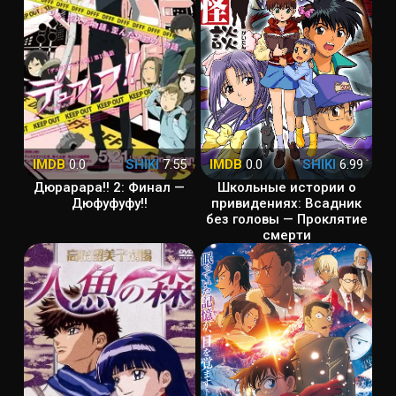
IMDB
0.0
SHIKI
7.55
IMDB
0.0
SHIKI
6.99
Дюрарара!! 2: Финал —
Школьные истории о
Дюфуфуфу!!
привидениях: Всадник
без головы — Проклятие
смерти