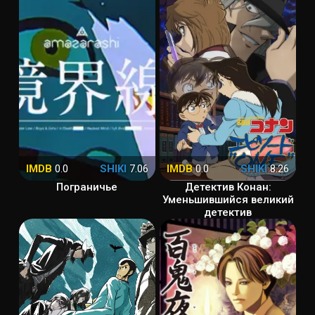
IMDB
0.0
SHIKI
7.06
IMDB
0.0
SHIKI
8.26
Пограничье
Детектив Конан:
Уменьшившийся великий
детектив