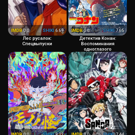
IMDB
0.0
SHIKI
6.69
IMDB
0.0
SHIKI
7.65
Лес русалок:
Детектив Конан:
Спецвыпуски
Воспоминания
одноглазого
IMDB
0.0
SHIKI
8.22
IMDB
0.0
SHIKI
7.44