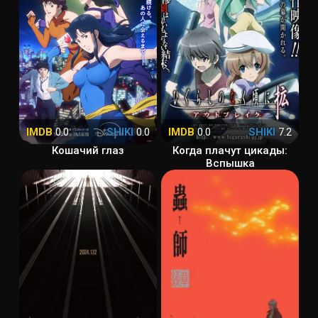
IMDB
0.0
SHIKI
0.0
IMDB
0.0
SHIKI
7.2
Кошачий глаз
Когда плачут цикады:
Вспышка