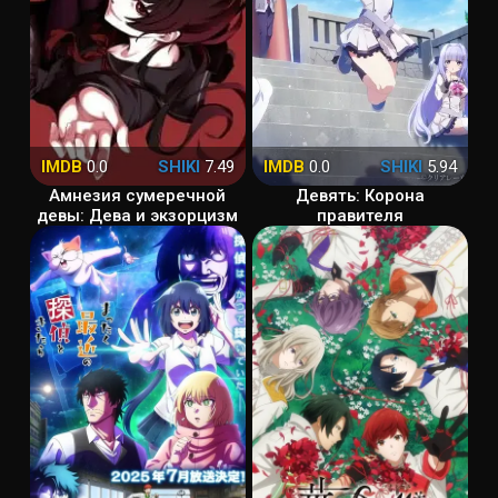
IMDB
0.0
SHIKI
7.49
IMDB
0.0
SHIKI
5.94
Амнезия сумеречной
Девять: Корона
девы: Дева и экзорцизм
правителя