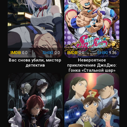
IMDB
0.0
SHIKI
0.0
IMDB
0.0
SHIKI
9.36
Вас снова убили, мистер
Невероятное
детектив
приключение ДжоДжо:
Гонка «Стальной шар»