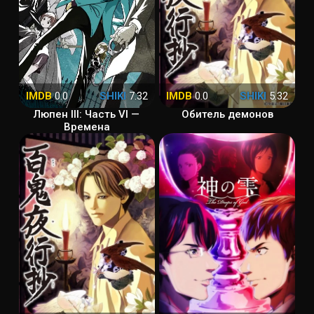
IMDB
0.0
SHIKI
7.32
IMDB
0.0
SHIKI
5.32
Люпен III: Часть VI —
Обитель демонов
Времена