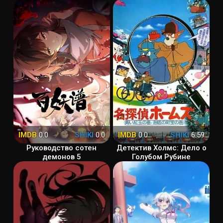
IMDB
0.0
SHIKI
0.0
IMDB
0.0
SHIKI
6.59
Руководство сотен
Детектив Холмс: Дело о
демонов 5
Голубом Рубине