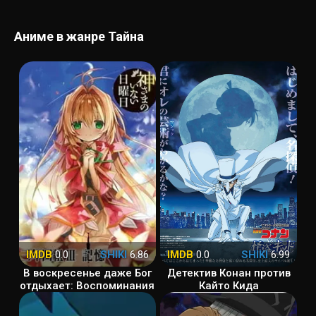
Аниме в жанре Тайна
IMDB
0.0
SHIKI
6.86
IMDB
0.0
SHIKI
6.99
В воскресенье даже Бог
Детектив Конан против
отдыхает: Воспоминания
Кайто Кида