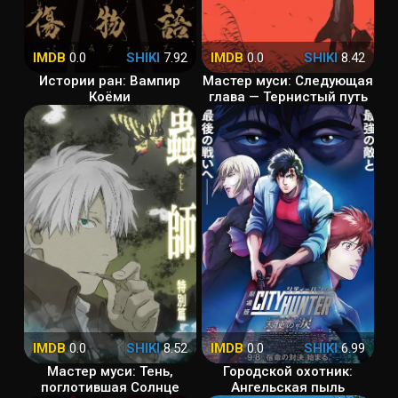
IMDB
0.0
SHIKI
7.92
IMDB
0.0
SHIKI
8.42
Истории ран: Вампир
Мастер муси: Следующая
Коёми
глава — Тернистый путь
IMDB
0.0
SHIKI
8.52
IMDB
0.0
SHIKI
6.99
Мастер муси: Тень,
Городской охотник:
поглотившая Солнце
Ангельская пыль