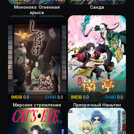
Мононокэ: Огненная
Санда
крыса
IMDB
0.0
SHIKI
0.0
IMDB
0.0
SHIKI
0.0
Мирские стремления
Призрачный Наньтин