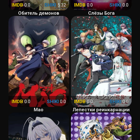
IMDB
0.0
SHIKI
5.32
IMDB
0.0
SHIKI
0.0
Обитель демонов
Слёзы Бога
IMDB
0.0
SHIKI
0.0
IMDB
0.0
SHIKI
0.0
Мао
Лепестки реинкарнации