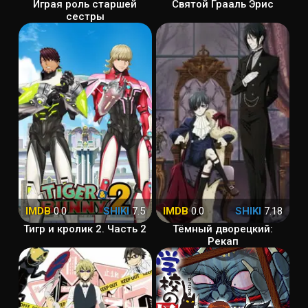
Играя роль старшей
Святой Грааль Эрис
сестры
IMDB
0.0
SHIKI
7.5
IMDB
0.0
SHIKI
7.18
Тигр и кролик 2. Часть 2
Тёмный дворецкий:
Рекап