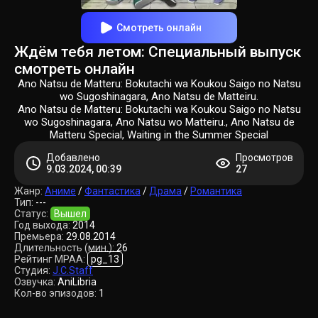
Смотреть онлайн
Ждём тебя летом: Специальный выпуск
смотреть онлайн
Ano Natsu de Matteru: Bokutachi wa Koukou Saigo no Natsu
wo Sugoshinagara, Ano Natsu de Matteiru.
Ano Natsu de Matteru: Bokutachi wa Koukou Saigo no Natsu
wo Sugoshinagara, Ano Natsu wo Matteiru., Ano Natsu de
Matteru Special, Waiting in the Summer Special
Добавлено
Просмотров
9.03.2024, 00:39
27
Жанр:
Аниме
/
Фантастика
/
Драма
/
Романтика
Тип:
---
Статус:
Вышел
Год выхода:
2014
Премьера:
29.08.2014
Длительность (мин.):
26
Рейтинг MPAA:
pg_13
Студия:
J.C.Staff
Озвучка:
AniLibria
Кол-во эпизодов:
1