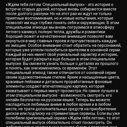
«Ждём тебя летом: Специальный выпуск» - это история о
встрече старых друзей, которые вновь собираются вместе
после долгого разлуки. Но на этот раз их ждут не только
приятные воспоминания, но и новые испытания, которые
позволят им еще глубже понять себя и окружающих. В этом
специальном эпизоде мы вновь погрузимся в атмосферу
летнего каникул, полную тепла, дружбы и романтики.
Хороший сюжет и качественная анимация позволят вам
окунуться в мир главных героев и прочувствовать каждую
их эмоцию. Особое внимание стоит обратить на персонажей,
которые уже успели полюбиться зрителям в основной серии.
Каждый из них имеет свой уникальный характер и историю,
которая будет раскрыта еще больше в этом специальном
выпуске. Вы сможете узнать больше о деталях их прошлого
и понять, как они изменились со временем. Этот
специальный эпизод также отличается от основной серии
своим художественным стилем. Яркие и насыщенные цвета,
красивые пейзажи и детально проработанные фоновые
элементы создают впечатляющую картину, которая
захватывает с первых минут просмотра. Но самое лучшее в
этом специальном выпуске - возможность смотреть его
онлайн бесплатно на русском языке. Теперь вы можете
насладиться любимым аниме в любое время и в любом
месте, не тратя дополнительных средств на приобретение
дисков или подписку на стриминговые сервисы. Если вы уже
полюбили оригинальный сериал «Ждём тебя летом», то этот
специальный выпуск обязательно стоит посмотреть. Он