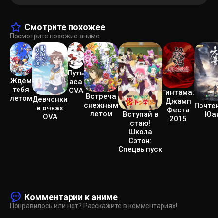
Смотрите похожее
Посмотрите похожие аниме
Путь
Ждём
аса
тебя
OVA
Гинтама:
Встреча
летом
Девчонки
Джамп
снежным
Почте
в очках
Феста
летом
Юа
Вступай в
OVA
2015
стаю!
Школа
Сэтон:
Спецвыпуск
Комментарии к аниме
Понравилось или нет? Расскажите в комментариях!