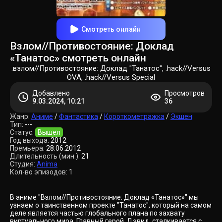
Смотреть онлайн
Взлом//Противостояние: Доклад
«Танатос» смотреть онлайн
.взлом//Противостояние: Доклад "Танатос", .hack//Versus
OVA, .hack//Versus Special
Добавлено
Просмотров
9.03.2024, 10:21
36
Жанр:
Аниме
/
Фантастика
/
Короткометражка
/
Экшен
Тип:
---
Статус:
Вышел
Год выхода:
2012
Премьера:
28.06.2012
Длительность (мин.):
21
Студия:
Anima
Кол-во эпизодов:
1
В аниме "Взлом//Противостояние: Доклад «Танатос»" мы
узнаем о таинственном проекте "Танатос", который на самом
деле является частью глобального плана по захвату
виртуального мира. Главный герой, Дэвид, сталкивается с