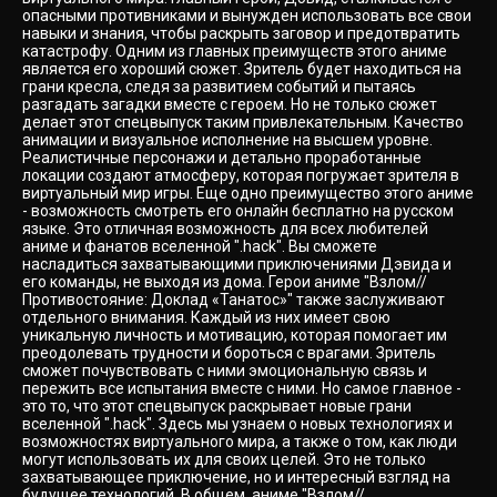
опасными противниками и вынужден использовать все свои
навыки и знания, чтобы раскрыть заговор и предотвратить
катастрофу. Одним из главных преимуществ этого аниме
является его хороший сюжет. Зритель будет находиться на
грани кресла, следя за развитием событий и пытаясь
разгадать загадки вместе с героем. Но не только сюжет
делает этот спецвыпуск таким привлекательным. Качество
анимации и визуальное исполнение на высшем уровне.
Реалистичные персонажи и детально проработанные
локации создают атмосферу, которая погружает зрителя в
виртуальный мир игры. Еще одно преимущество этого аниме
- возможность смотреть его онлайн бесплатно на русском
языке. Это отличная возможность для всех любителей
аниме и фанатов вселенной ".hack". Вы сможете
насладиться захватывающими приключениями Дэвида и
его команды, не выходя из дома. Герои аниме "Взлом//
Противостояние: Доклад «Танатос»" также заслуживают
отдельного внимания. Каждый из них имеет свою
уникальную личность и мотивацию, которая помогает им
преодолевать трудности и бороться с врагами. Зритель
сможет почувствовать с ними эмоциональную связь и
пережить все испытания вместе с ними. Но самое главное -
это то, что этот спецвыпуск раскрывает новые грани
вселенной ".hack". Здесь мы узнаем о новых технологиях и
возможностях виртуального мира, а также о том, как люди
могут использовать их для своих целей. Это не только
захватывающее приключение, но и интересный взгляд на
будущее технологий. В общем, аниме "Взлом//