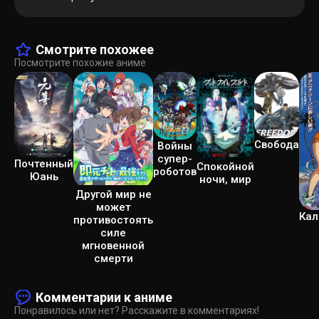
Смотрите похожее
Посмотрите похожие аниме
Свобода
Войны
супер-
Почтенный
Спокойной
роботов
Юань
ночи, мир
Другой мир не
может
Кал
противостоять
силе
мгновенной
смерти
Комментарии к аниме
Понравилось или нет? Расскажите в комментариях!