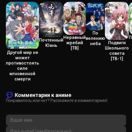
По
П
Неравный
велению
Почтенный
Подвиги
жребий
неба
Юань
Школьного
[ТВ]
Другой мир не
совета
может
[ТВ-1]
противостоять
силе
мгновенной
смерти
Комментарии к аниме
Понравилось или нет? Расскажите в комментариях!