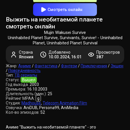
Смотреть онлайн
Выжить на необитаемой планете
смотреть онлайн
Mujin Wakusei Survive
Uninhabited Planet Survive, Survivants, Survive! - Uninhabited
Planet, Uninhabited Planet Survival
Страна
Добавлено
Просмотров
Япония
10.03.2024, 16:01
387
Жанр:
Аниме
/
Фантастика
/
Фэнтези
/
Приключения
/
Экшен
/
Повседневность
Тип:
ТВ сериалы
Статус:
Вышел
Год выхода:
2003
Премьера:
16.10.2003
Длительность (мин.):
25
Рейтинг MPAA:
g
Студия:
Madhouse
,
Telecom Animation Film
Озвучка:
AniDUB, Persona99, AniMedia
Кол-во эпизодов:
52
Аниме "Выжить на необитаемой планете" - это