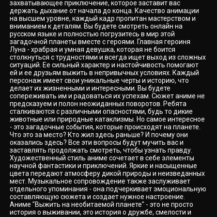
захватывающее приключение, которое заставит вас
держать дыхание от начала до конца. Качество анимации
на высшем уровне, каждый кадр пропитан мастерством и
вниманием к деталям. Вы будете смотреть онлайн на
русском языке и полностью погрузитесь в мир этой
загадочной планеты вместе с героями. Главная героиня
Луна - храбрая и умная девушка, которая не боится
столкнуться с трудностями и всегда ищет выход из сложных
ситуаций. Ее сильный характер и настойчивость помогают
ей и ее друзьям выжить в непривычных условиях. Каждый
персонаж имеет свои уникальные черты и историю, что
делает их жизненными и интересными. Вы будете
сопереживать им и радоваться их успехам. Сюжет аниме не
предсказуем и полон неожиданных поворотов. Ребята
сталкиваются с различными опасностями, будь то дикие
животные или природные катаклизмы. Но самое интересное
- это загадочные события, которые происходят на планете.
Что это за место? Кто жил здесь раньше? И почему они
оказались здесь? Все эти вопросы будут мучить вас и
заставлять продолжать смотреть, чтобы узнать правду.
Художественный стиль аниме сочетает в себе элементы
научной фантастики и приключений. Яркие и насыщенные
цвета передают атмосферу дикой природы и неизведанных
мест. Музыкальное сопровождение также заслуживает
отдельного упоминания - она подчеркивает эмоциональную
составляющую сюжета и создает нужное настроение.
Аниме "Выжить на необитаемой планете" - это не просто
история о выживании, это история о дружбе, смелости и