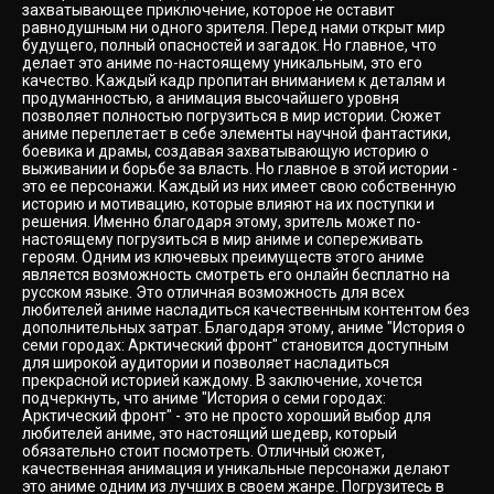
захватывающее приключение, которое не оставит
равнодушным ни одного зрителя. Перед нами открыт мир
будущего, полный опасностей и загадок. Но главное, что
делает это аниме по-настоящему уникальным, это его
качество. Каждый кадр пропитан вниманием к деталям и
продуманностью, а анимация высочайшего уровня
позволяет полностью погрузиться в мир истории. Сюжет
аниме переплетает в себе элементы научной фантастики,
боевика и драмы, создавая захватывающую историю о
выживании и борьбе за власть. Но главное в этой истории -
это ее персонажи. Каждый из них имеет свою собственную
историю и мотивацию, которые влияют на их поступки и
решения. Именно благодаря этому, зритель может по-
настоящему погрузиться в мир аниме и сопереживать
героям. Одним из ключевых преимуществ этого аниме
является возможность смотреть его онлайн бесплатно на
русском языке. Это отличная возможность для всех
любителей аниме насладиться качественным контентом без
дополнительных затрат. Благодаря этому, аниме "История о
семи городах: Арктический фронт" становится доступным
для широкой аудитории и позволяет насладиться
прекрасной историей каждому. В заключение, хочется
подчеркнуть, что аниме "История о семи городах:
Арктический фронт" - это не просто хороший выбор для
любителей аниме, это настоящий шедевр, который
обязательно стоит посмотреть. Отличный сюжет,
качественная анимация и уникальные персонажи делают
это аниме одним из лучших в своем жанре. Погрузитесь в