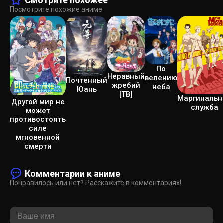
Смотрите похожее
Посмотрите похожие аниме
По
Неравный
велению
Почтенный
жребий
неба
Юань
[ТВ]
Маргинальн
Другой мир не
служба
может
противостоять
силе
мгновенной
смерти
Комментарии к аниме
Понравилось или нет? Расскажите в комментариях!