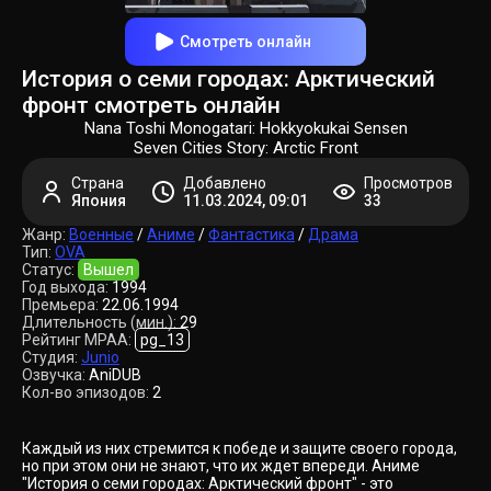
Смотреть онлайн
История о семи городах: Арктический
фронт смотреть онлайн
Nana Toshi Monogatari: Hokkyokukai Sensen
Seven Cities Story: Arctic Front
Страна
Добавлено
Просмотров
Япония
11.03.2024, 09:01
33
Жанр:
Военные
/
Аниме
/
Фантастика
/
Драма
Тип:
OVA
Статус:
Вышел
Год выхода:
1994
Премьера:
22.06.1994
Длительность (мин.):
29
Рейтинг MPAA:
pg_13
Студия:
Junio
Озвучка:
AniDUB
Кол-во эпизодов:
2
Каждый из них стремится к победе и защите своего города,
но при этом они не знают, что их ждет впереди. Аниме
"История о семи городах: Арктический фронт" - это