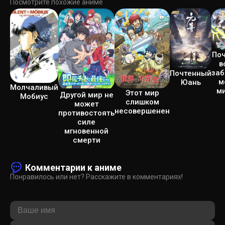
Посмотрите похожие аниме
По
в
за
Почтенный
м
Юань
Молчаливый
м
Этот мир
Другой мир не
Мобиус
слишком
может
несовершенен
противостоять
силе
мгновенной
смерти
Комментарии к аниме
Понравилось или нет? Расскажите в комментариях!