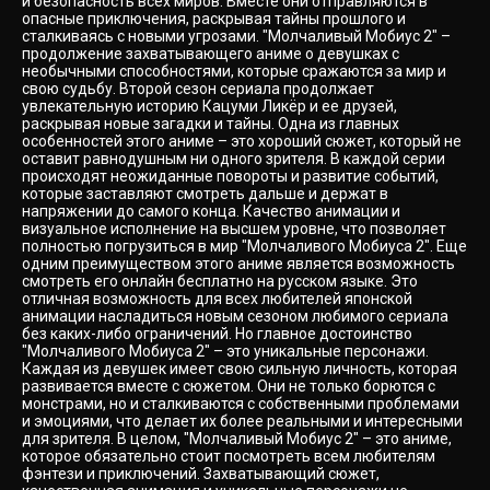
и безопасность всех миров. Вместе они отправляются в
опасные приключения, раскрывая тайны прошлого и
сталкиваясь с новыми угрозами. "Молчаливый Мобиус 2" –
продолжение захватывающего аниме о девушках с
необычными способностями, которые сражаются за мир и
свою судьбу. Второй сезон сериала продолжает
увлекательную историю Кацуми Ликёр и ее друзей,
раскрывая новые загадки и тайны. Одна из главных
особенностей этого аниме – это хороший сюжет, который не
оставит равнодушным ни одного зрителя. В каждой серии
происходят неожиданные повороты и развитие событий,
которые заставляют смотреть дальше и держат в
напряжении до самого конца. Качество анимации и
визуальное исполнение на высшем уровне, что позволяет
полностью погрузиться в мир "Молчаливого Мобиуса 2". Еще
одним преимуществом этого аниме является возможность
смотреть его онлайн бесплатно на русском языке. Это
отличная возможность для всех любителей японской
анимации насладиться новым сезоном любимого сериала
без каких-либо ограничений. Но главное достоинство
"Молчаливого Мобиуса 2" – это уникальные персонажи.
Каждая из девушек имеет свою сильную личность, которая
развивается вместе с сюжетом. Они не только борются с
монстрами, но и сталкиваются с собственными проблемами
и эмоциями, что делает их более реальными и интересными
для зрителя. В целом, "Молчаливый Мобиус 2" – это аниме,
которое обязательно стоит посмотреть всем любителям
фэнтези и приключений. Захватывающий сюжет,