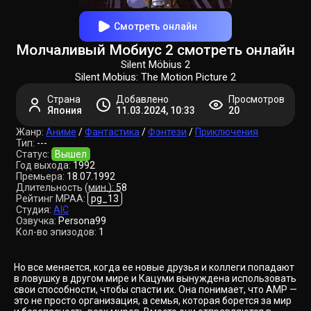
Смотреть онлайн
Молчаливый Мобиус 2 смотреть онлайн
Silent Möbius 2
Silent Mobius: The Motion Picture 2
Страна
Добавлено
Просмотров
Япония
11.03.2024, 10:33
20
Жанр:
Аниме
/
Фантастика
/
Фэнтези
/
Приключения
Тип:
---
Статус:
Вышел
Год выхода:
1992
Премьера:
18.07.1992
Длительность (мин.):
58
Рейтинг MPAA:
pg_13
Студия:
AIC
Озвучка:
Persona99
Кол-во эпизодов:
1
Но все меняется, когда ее новые друзья и коллеги попадают
в ловушку в другом мире и Кацуми вынуждена использовать
свои способности, чтобы спасти их. Она понимает, что АМР —
это не просто организация, а семья, которая борется за мир