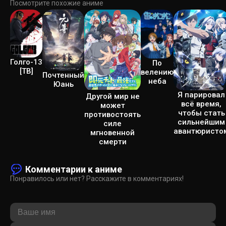
Посмотрите похожие аниме
Голго-13
По
[ТВ]
велению
Почтенный
неба
Юань
Я парировал
Другой мир не
всё время,
может
чтобы стать
противостоять
сильнейшим
силе
авантюристо
мгновенной
смерти
Комментарии к аниме
Понравилось или нет? Расскажите в комментариях!