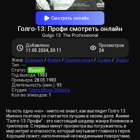
Смотреть онлайн
Голго-13: Профи смотреть онлайн
Golgo 13: The Professional
Добавлено
Просмотров
11.03.2024, 20:11
24
Жанр:
Военные
/
Аниме
/
Приключения
/
Драма
/
Экшен
Тип:
---
Статус:
Вышел
Год выхода:
1983
Премьера:
28.05.1983
Длительность (мин.):
93
Студия:
Tokyo Movie Shinsha
Кол-во эпизодов:
1
Но есть одно «но» - никто не знает, как выглядит Голго 13.
Именно поэтому он считается лучшим в своем деле. Аниме
"Голго-13: Профи" - это настоящий шедевр жанра боевиков и
триллеров. С первых минут просмотра вы погружаетесь в
мир интриг и опасности, который окутывает главного героя.
Хороший сюжет, наполненный неожиданными поворотами,