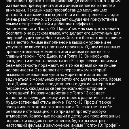
заставляет держать в напряжении до самого конца. Одним
из главных преимуществ этого аниме является качество
анимации. Каждый кадр проработан до мельчайших
деталей, а динамичные сцены боя и перестрелок выглядят
очень реалистично. Это создает ощущение присутствия в
самом центре событий и добавляет эффекта
напряженности. "Голго-13: Профи" можно смотреть онлайн
бесплатно на русском языке, что делает его доступным для
широкой аудитории. Но не думайте, что бесплатность влияет
на качество. Аниме выполнено на высоком уровне и не
уступает по качеству платным проектам. Одним из главных
привлекательных моментов этого аниме является его
главный герой - Того Дьюк, или Голго 13. Он необычен,
загадочен и очень харизматичен. Его профессионализм и
безжалостность поражают, но в то же время он не лишен
человечности. Это делает его персонажом, который
вызывает смешанные чувства у зрителя и заставляет
задуматься о моральных аспектах его деятельности. Кроме
Того Дьюка, в аниме представлены и другие интересные
персонажи, каждый со своей уникальной историей и
мотивацией. Их взаимодействие с Голго 13 создает
дополнительную динамику и интерес к развитию сюжета.
Художественный стиль аниме "Голго-13: Профи" также
заслуживает отдельного внимания. Он сочетает в себе
реализм и стилизацию, что придает проекту особую
атмосферу. Красочные локации и детально прорисованные
персонажи создают впечатление, будто вы смотрите
настоящий фильм. В заключение, аниме "Голго-13: Профи" -