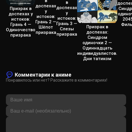
в
в
доспех
доспехах
доспехах
Синд
Призрак в
у
у
одино
доспехах у
истоков:
истоков:
2045
истоков:
Грань 2 —
Грань 3 —
Фил
Грань 4 —
Призрак в
Шёпот
Слезы
Одиночество
доспехах:
призрака
призрака
призрака
Синдром
одиночки 2 —
Одиннадцать
индивидуалистов.
Дни татиком
Комментарии к аниме
Понравилось или нет? Расскажите в комментариях!