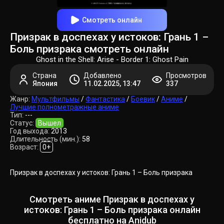
Смотреть онлайн
Призрак в доспехах у истоков: Грань 1 –
Боль призрака смотреть онлайн
Ghost in the Shell: Arise - Border 1: Ghost Pain
Страна
Добавлено
Просмотров
Япония
11.02.2025, 13:47
337
Жанр:
Мультфильмы
/
Фантастика
/
Боевик
/
Аниме
/
Лучшие полнометражные аниме
Тип:
---
Статус:
Вышел
Год выхода:
2013
Длительность (мин.):
58
Возраст:
0+
Призрак в доспехах у истоков: Грань 1 – Боль призрака
Смотреть аниме Призрак в доспехах у
истоков: Грань 1 – Боль призрака онлайн
бесплатно на Anidub