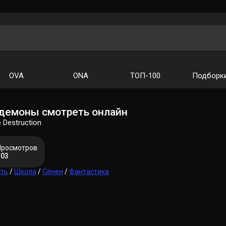
OVA
ONA
ТОП-100
Подборк
демоны смотреть онлайн
Destruction
Просмотров
103
сть
/
Школа
/
Сёнен
/
Фантастика