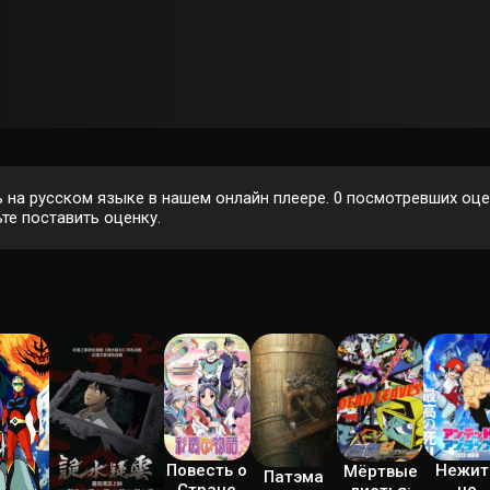
на русском языке в нашем онлайн плеере.
0
посмотревших оцен
те поставить оценку.
Нежит
Повесть о
Мёртвые
Патэма
не
Стране