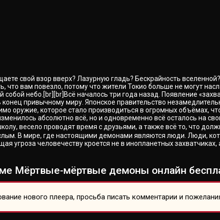
ащаете свой взор вверх? Лазурную гладь? Бескрайность вселенной
ь, что вам повезло, потому что жители Токио больше не могут на
собой небо.[br][br]Всё началось три года назад. Появление «захв
 конец привычному миру. Японское правительство незамедлительн
имо оружие, которое стало производиться в огромных объёмах, чт
изменилось абсолютно всё, но и одновременно всё осталось на сво
олу, весело проводят время с друзьями, а также всё то, что дол
ослым. В мире, где настоящими демонами являются люди. Люди, ко
щая угроза человечеству кроется не в инопланетных захватчиках, 
ме Мёртвые-мёртвые демоны онлайн беспла
вание нового плеера, просьба писать комментарии и пожелани