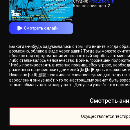
Студия:
Production +h.
Кол-во эпизодов:
2
Смотреть онлайн
Вы когда-нибудь задумывались о том, что видите, когда обр
возможно, облако в виде черепашки? Тогда вы можете считат
облаков над городом навис инопланетный корабль, затмивший 
либо сталкивалось человечество. Войне, грозившей положить
Чтобы противостоять внезапно появившейся угрозе, необход
различных пацифистских движений.[br][br]В день вторжения 
Накагава [中川 凰蘭] проживают свои последние дни: ходят в шк
взросления они узнаю́т, что по-настоящему значит быть взр
только обманывать и разрушать. Девушки узнаю́т, что настоя
Смотреть ани
Осуществляется тестиро