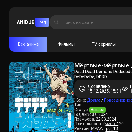
ANIDUB
.org
Все аниме
Фильмы
TV сериалы
Мёртвые-мёртвые 
Dead Dead Demons Dededede 
DeDeDeDe, DDDD
Добавлено
15.12.2025, 15:31
Жанр:
Драма
/
Повседневно
Тип:
---
Статус:
Вышел
Год выхода:
2024
Премьера:
22.03.2024
Длительность (мин.):
120
Рейтинг MPAA:
pg_13