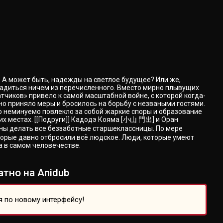
? А может быть, надежды на светлое будущее? Или же,
сладиться ничем из перечисленного. Вместо мирно плывущих
атчиков» привело к самой масштабной войне, с которой когда-
о приняло меры и бросилось на борьбу с незваными гостями.
о неминуемо повлекло за собой жаркие споры и образование
их местах. [[Подруги]] Кадодэ Кояма [小山 門出] и Оран
жны делать все беззаботные старшеклассницы. По мере
торые давно отбросили всё людское. Люди, которые умеют
а в самом человечестве.
тно на Anidub
я по новому интерфейсу!