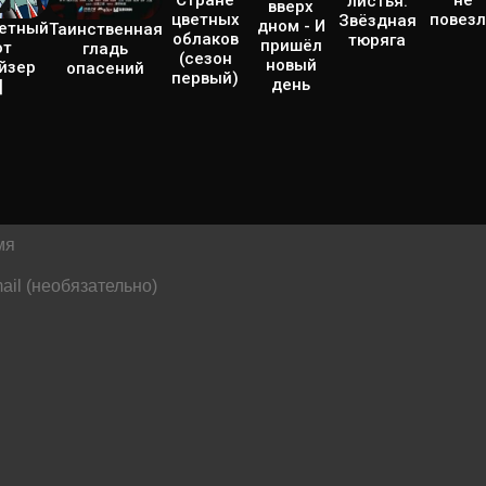
листья:
вверх
повез
цветных
Звёздная
дном - И
етный
Таинственная
облаков
тюряга
пришёл
от
гладь
(сезон
новый
йзер
опасений
первый)
день
]