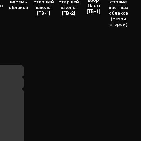
взор
восемь
старшей
старшей
стране
ло
Шаны
облаков
школы
школы
цветных
[ТВ-1]
[ТВ-1]
[ТВ-2]
облаков
(сезон
второй)