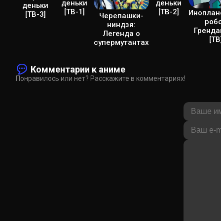
деньки
деньки
деньки
[ТВ-1]
[ТВ-2]
Иноплан
[ТВ-3]
Черепашки-
роб
ниндзя:
Гренда
Легенда о
[ТВ
супермутантах
Комментарии к аниме
Понравилось или нет? Расскажите в комментариях!