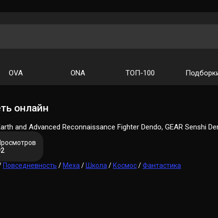
OVA
ONA
ТОП-100
Подборк
ть онлайн
arth and Advanced Reconnaissance Fighter Dendo, GEAR Senshi D
Просмотров
92
/
Повседневность
/
Меха
/
Школа
/
Космос
/
Фантастика