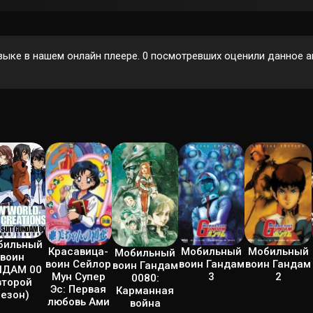
зыке в нашем онлайн плеере.
0
посмотревших оценили данное ан
бильный
Красавица-
Мобильный
Мобильный
Мобильный
воин
воин Сейлор
воин Гандам
воин Гандам
воин Гандам
НДАМ 00
Мун Супер
3
2
0080:
второй
Эс: Первая
Карманная
сезон)
любовь Ами
война