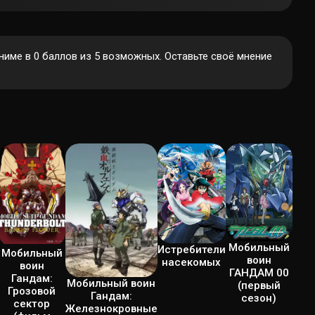
име в 0 баллов из 5 возможных. Оставьте своё мнение
Мобильный
Истребители
Мобильный
воин
насекомых
воин
ГАНДАМ 00
Гандам:
Мобильный воин
(первый
Грозовой
Гандам:
сезон)
сектор
Железнокровные