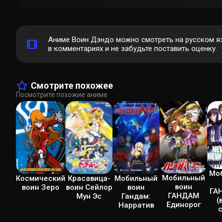
Аниме Воин Дэндо можно смотреть на русском я
в комментариях и не забудьте поставить оценку.
Смотрите похожее
Посмотрите похожие аниме
Мо
Мобильный
Красавица-
Мобильный
Космический
воин
воин Сейлор
воин
воин Зеро
ГА
ГАНДАМ
Мун Эс
Гандам:
(
Единорог
Нарратив