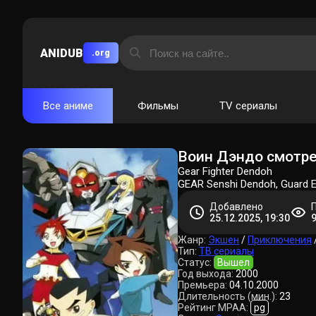
ANIDUB
.org
Все аниме
Фильмы
TV сериалы
Воин Дэндо смотре
Gear Fighter Dendoh
GEAR Senshi Dendoh, Guard E
Добавлено
25.12.2025, 19:30
Жанр:
Экшен
/
Приключения
Тип:
ТВ сериалы
Статус:
Вышел
Год выхода:
2000
Премьера:
04.10.2000
Длительность (мин.):
23
Рейтинг MPAA:
pg