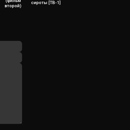
(фильм
сироты [ТВ-1]
второй)