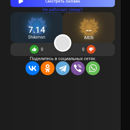
Смотреть онлайн
Не работает плеер?
7.14
--
Shikimori
IMDB
0
0
Поделитесь в социальных сетях: