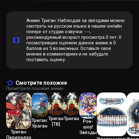
Аниме Триган: Наблюдая за звёздами можно
смотреть на русском языке в нашем онлайн
плеере от студии озвучки: ---,
рекомендуемый возраст просмотра 0 лет.
0
посмотревших оценили данное аниме в 0
баллов из 5 возможных. Оставьте своё
мнение в комментариях и не забудьте
поставить оценку.
Смотрите похожее
Посмотрите похожие аниме
Триган
Триган
Триган:
Рок-
[ТВ]
Ураган
шоу!
Триган:
Звёзды
Переполох
Идол