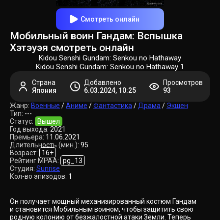
Смотреть онлайн
Мобильный воин Гандам: Вспышка
Хэтэуэя смотреть онлайн
Kidou Senshi Gundam: Senkou no Hathaway
Kidou Senshi Gundam: Senkou no Hathaway 1
Страна
Добавлено
Просмотров
Япония
6.03.2024, 10:25
93
Жанр:
Военные
/
Аниме
/
Фантастика
/
Драма
/
Экшен
Тип:
---
Статус:
Вышел
Год выхода:
2021
Премьера:
11.06.2021
Длительность (мин.):
95
Возраст:
16+
Рейтинг MPAA:
pg_13
Студия:
Sunrise
Кол-во эпизодов:
1
Он получает мощный механизированный костюм Гандам
и становится Мобильным воином, чтобы защитить свою
родную колонию от безжалостной атаки Земли. Теперь