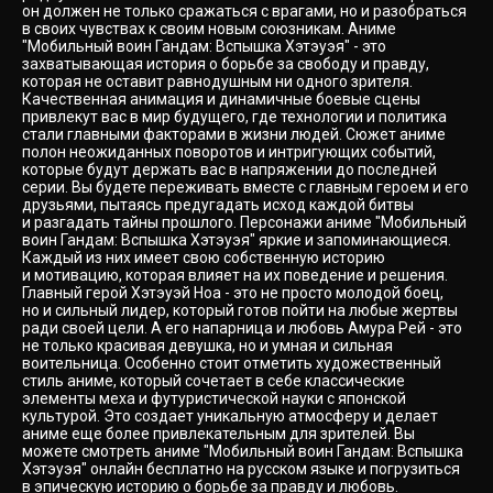
он должен не только сражаться с врагами, но и разобраться
в своих чувствах к своим новым союзникам. Аниме
"Мобильный воин Гандам: Вспышка Хэтэуэя" - это
захватывающая история о борьбе за свободу и правду,
которая не оставит равнодушным ни одного зрителя.
Качественная анимация и динамичные боевые сцены
привлекут вас в мир будущего, где технологии и политика
стали главными факторами в жизни людей. Сюжет аниме
полон неожиданных поворотов и интригующих событий,
которые будут держать вас в напряжении до последней
серии. Вы будете переживать вместе с главным героем и его
друзьями, пытаясь предугадать исход каждой битвы
и разгадать тайны прошлого. Персонажи аниме "Мобильный
воин Гандам: Вспышка Хэтэуэя" яркие и запоминающиеся.
Каждый из них имеет свою собственную историю
и мотивацию, которая влияет на их поведение и решения.
Главный герой Хэтэуэй Ноа - это не просто молодой боец,
но и сильный лидер, который готов пойти на любые жертвы
ради своей цели. А его напарница и любовь Амура Рей - это
не только красивая девушка, но и умная и сильная
воительница. Особенно стоит отметить художественный
стиль аниме, который сочетает в себе классические
элементы меха и футуристической науки с японской
культурой. Это создает уникальную атмосферу и делает
аниме еще более привлекательным для зрителей. Вы
можете смотреть аниме "Мобильный воин Гандам: Вспышка
Хэтэуэя" онлайн бесплатно на русском языке и погрузиться
в эпическую историю о борьбе за правду и любовь.