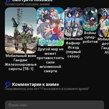
Посмотрите похожие аниме
Войны
супер-
Небесный
Моби
роботов
Фафнир:
дос
Исход
Ган
Другой мир не
(первый
A
может
Мобильный воин
сезон)
противостоять
Гандам:
силе
Железнокровные
мгновенной
сироты [ТВ-1]
смерти
Комментарии к аниме
Понравилось или нет? Расскажите в комментариях!