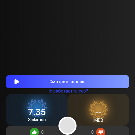
Смотреть онлайн
Не работает плеер?
7.35
--
Shikimori
IMDB
0
0