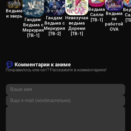
Ведьма
Ве
Ведьма
Ведьма
Салли
Са
и зверь
Гандам:
Невезучая
за
Гандам:
[ТВ-1]
[Т
Ведьма с
ведьма
работой
Ведьма с
Меркурия
Дореми
OVA
Меркурия
[ТВ-2]
[ТВ-1]
[ТВ-1]
Комментарии к аниме
Понравилось или нет? Расскажите в комментариях!