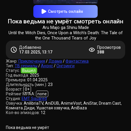
Смотреть онлайн
Пока ведьма не умрёт смотреть онлайн
Aru Majo ga Shinu Made
Until the Witch Dies, Once Upon a Witch's Death: The Tale of
the One Thousand Tears of Joy
Добавлено
Просмотров
17.03.2025, 13:17
388
Жанр:
Приключения
/
Драма
/
Фантастика
Тип:
ТВ сериалы
/
Анонс
/
Онгоинги
Статус:
Вышел
Год выхода:
2025
Премьера:
01.04.2025
Длительность (мин.):
23
Возраст:
0+
Рейтинг MPAA:
none
Студия:
EMT Squared
Озвучка:
AnilibriaTV, AniDUB, AnimeVost, AniStar, Dream Cast,
Комната Диди, Ушастая озвучка, AniBaza
Кол-во эпизодов:
12
Пока ведьма не умрёт