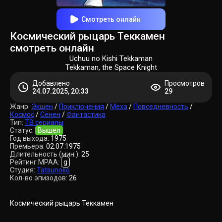
Смотреть онлайн
Космический рыцарь Теккамен
смотреть онлайн
Uchuu no Kishi Tekkaman
Tekkaman, the Space Knight
Добавлено
Просмотров
24.07.2025, 20:33
29
Жанр:
Экшен
/
Приключения
/
Меха
/
Повседневность
/
Космос
/
Сёнен
/
Фантастика
Тип:
ТВ сериалы
Статус:
Вышел
Год выхода:
1975
Премьера:
02.07.1975
Длительность (мин.):
25
Рейтинг MPAA:
g
Студия:
Tatsunoko
Кол-во эпизодов:
26
Космический рыцарь Теккамен