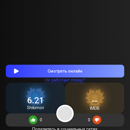
Смотреть онлайн
Не работает плеер?
6.21
--
Shikimori
IMDB
0
0
Поделитесь в социальных сетях: