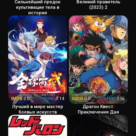
Сильнейший предок
Великий правитель
культивации тела в
(2023) 2
истории
IMDB
0.0
SHIKI
7.14
IMDB
0.0
SHIKI
7.56
Лучший в мире мастер
Драгон Квест:
боевых искусств
Приключения Дая