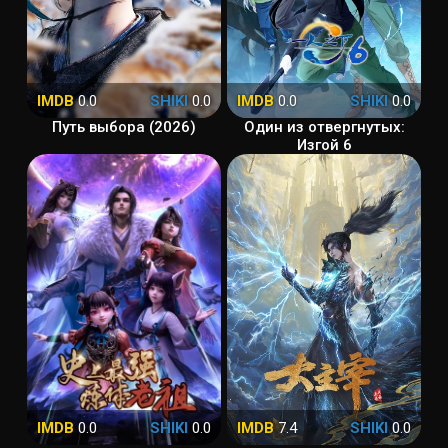
IMDB
0.0
SHIKI
0.0
IMDB
0.0
SHIKI
0.0
Путь выбора (2026)
Один из отвергнутых:
Изгой 6
IMDB
0.0
SHIKI
0.0
IMDB
7.4
SHIKI
0.0