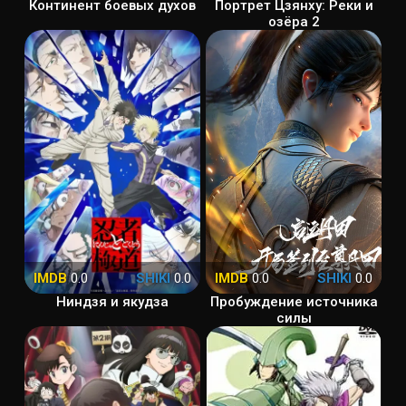
Континент боевых духов
Портрет Цзянху: Реки и
озёра 2
IMDB
0.0
SHIKI
0.0
IMDB
0.0
SHIKI
0.0
Ниндзя и якудза
Пробуждение источника
силы