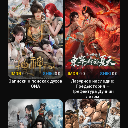
IMDB
0.0
SHIKI
0.0
IMDB
0.0
SHIKI
0.0
Записки о поисках духов
Лазурное наследие:
ONA
Предыстория —
Префектура Дуннин
летом