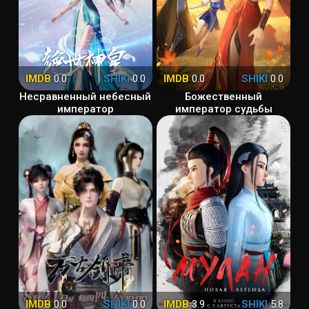
IMDB
0.0
SHIKI
0.0
IMDB
0.0
SHIKI
0.0
Несравненный небесный
Божественный
император
император судьбы
IMDB
0.0
SHIKI
0.0
IMDB
3.9
SHIKI
5.8