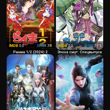
IMDB
0.0
SHIKI
7.9
IMDB
0.0
SHIKI
7.13
Ранма 1/2 (2024) 2
Эпоха смут: Спецвыпуск