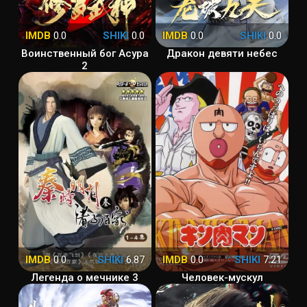
IMDB
0.0
SHIKI
0.0
IMDB
0.0
SHIKI
0.0
Воинственный бог Асура
Дракон девяти небес
2
IMDB
0.0
SHIKI
6.87
IMDB
0.0
SHIKI
7.21
Легенда о мечнике 3
Человек-мускул