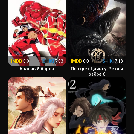
IMDB
0.0
SHIKI
7.03
IMDB
0.0
SHIKI
7.18
Красный барон
Портрет Цзянху: Реки и
озёра 6