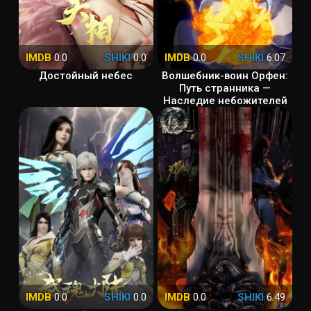
IMDB
0.0
SHIKI
0.0
IMDB
0.0
SHIKI
6.07
Достойный небес
Волшебник-воин Орфен:
Путь странника —
Наследие небожителей
IMDB
0.0
SHIKI
0.0
IMDB
0.0
SHIKI
6.49