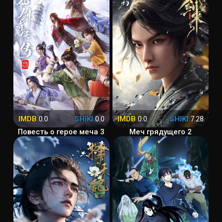
IMDB
0.0
SHIKI
0.0
IMDB
0.0
SHIKI
7.28
Повесть о герое меча 3
Меч грядущего 2