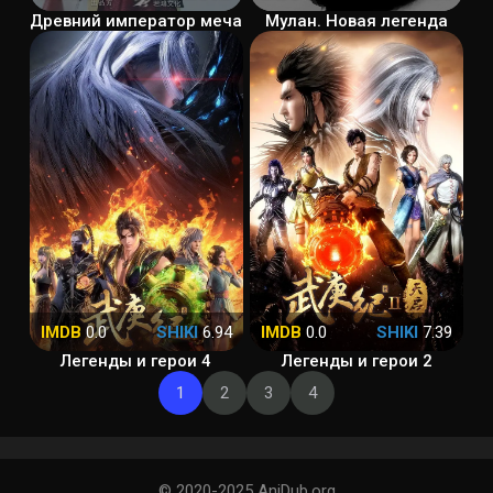
Древний император меча
Мулан. Новая легенда
IMDB
0.0
SHIKI
6.94
IMDB
0.0
SHIKI
7.39
Легенды и герои 4
Легенды и герои 2
1
2
3
4
© 2020-2025 AniDub.org