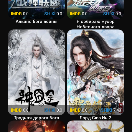
IMDB
0.0
SHIKI
0.0
IMDB
0.0
SHIKI
0.0
Альянс бога войны
Я собираю мусор
Небесного двора
IMDB
0.0
SHIKI
0.0
IMDB
0.0
SHIKI
7.48
Трудная дорога бога
Лорд Сюэ Ин 2