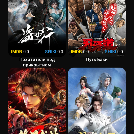
IMDB
0.0
SHIKI
0.0
IMDB
0.0
SHIKI
0.0
Похитители под
Путь Баки
прикрытием