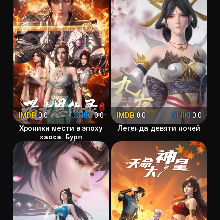
IMDB
0.0
SHIKI
0.0
IMDB
0.0
SHIKI
0.0
Хроники мести в эпоху
Легенда девяти ночей
хаоса: Буря