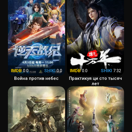
IMDB
0.0
SHIKI
0.0
IMDB
0.0
SHIKI
7.32
Война против небес
Практикуя ци сто тысяч
лет