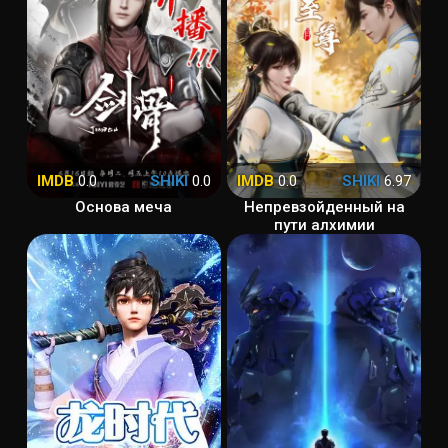
IMDB
0.0
SHIKI
0.0
IMDB
0.0
SHIKI
6.97
Основа меча
Непревзойденный на
пути алхимии