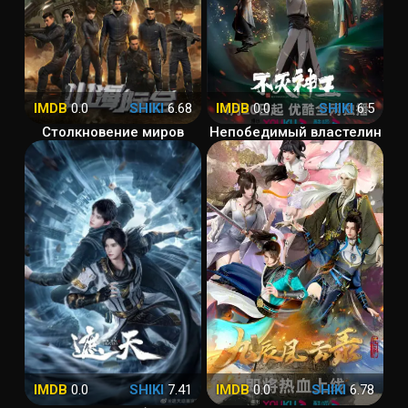
IMDB
0.0
SHIKI
6.68
IMDB
0.0
SHIKI
6.5
Столкновение миров
Непобедимый властелин
IMDB
0.0
SHIKI
7.41
IMDB
0.0
SHIKI
6.78