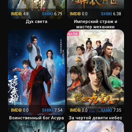
IMDB
4.8
SHIKI
6.79
IMDB
0.0
SHIKI
6.38
Дух света
Имперский страж и
мастер механики
IMDB
0.0
SHIKI
7.54
IMDB
0.0
SHIKI
7.35
Воинственный бог Асура
За чертой девяти небес