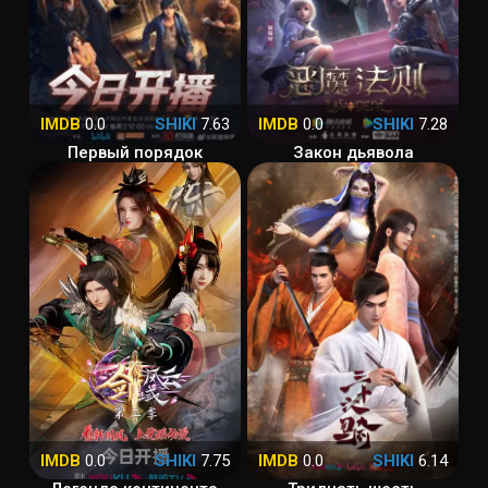
IMDB
0.0
SHIKI
7.63
IMDB
0.0
SHIKI
7.28
Первый порядок
Закон дьявола
IMDB
0.0
SHIKI
7.75
IMDB
0.0
SHIKI
6.14