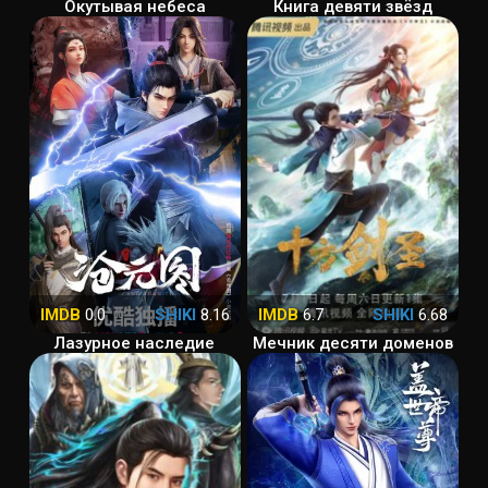
Окутывая небеса
Книга девяти звёзд
IMDB
0.0
SHIKI
8.16
IMDB
6.7
SHIKI
6.68
Лазурное наследие
Мечник десяти доменов