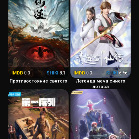
IMDB
0.0
SHIKI
8.1
IMDB
0.0
SHIKI
6.56
Противостояние святого
Легенда меча синего
лотоса