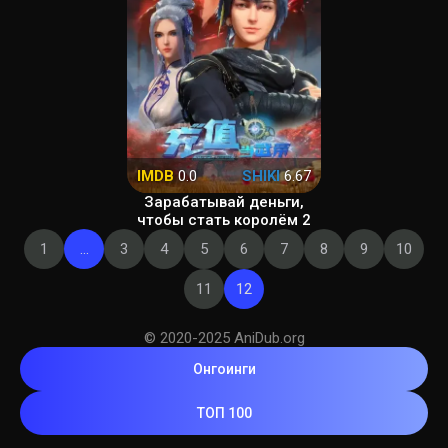
IMDB
0.0
SHIKI
6.67
Зарабатывай деньги,
чтобы стать королём 2
1
...
3
4
5
6
7
8
9
10
11
12
© 2020-2025 AniDub.org
Онгоинги
ТОП 100