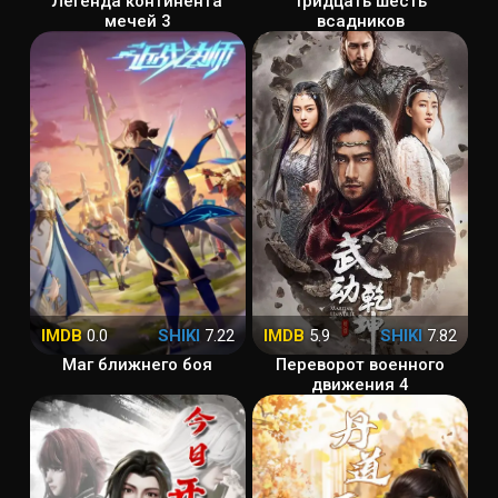
Легенда континента
Тридцать шесть
мечей 3
всадников
IMDB
0.0
SHIKI
7.22
IMDB
5.9
SHIKI
7.82
Маг ближнего боя
Переворот военного
движения 4