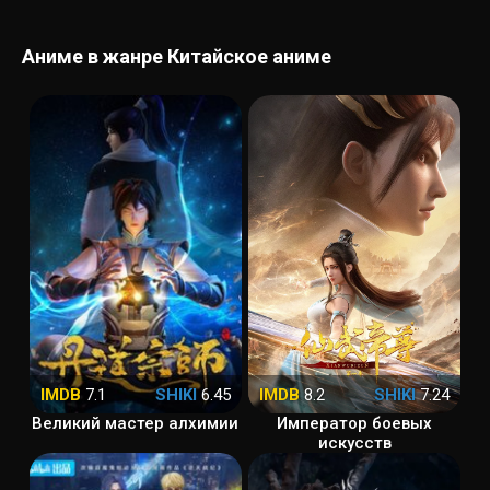
Аниме в жанре Китайское аниме
IMDB
7.1
SHIKI
6.45
IMDB
8.2
SHIKI
7.24
Великий мастер алхимии
Император боевых
искусств