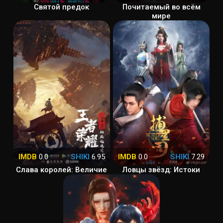
Святой предок
Почитаемый во всём
мире
IMDB
0.0
SHIKI
6.95
IMDB
0.0
SHIKI
7.29
Слава королей: Величие
Ловцы звёзд: Истоки