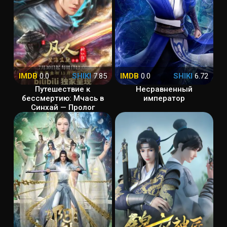
IMDB
0.0
SHIKI
7.85
IMDB
0.0
SHIKI
6.72
Путешествие к
Несравненный
бессмертию: Мчась в
император
Синхай — Пролог