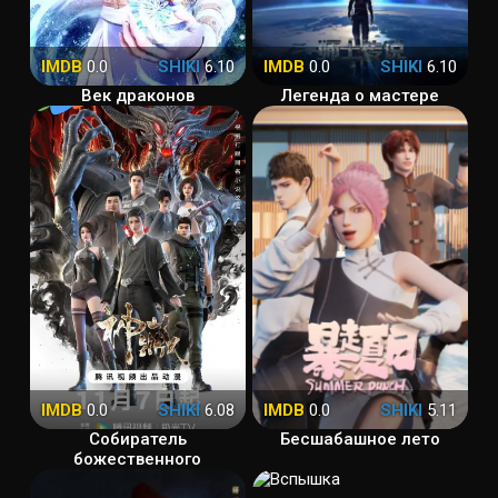
IMDB
0.0
SHIKI
6.10
IMDB
0.0
SHIKI
6.10
Век драконов
Легенда о мастере
IMDB
0.0
SHIKI
6.08
IMDB
0.0
SHIKI
5.11
Собиратель
Бесшабашное лето
божественного