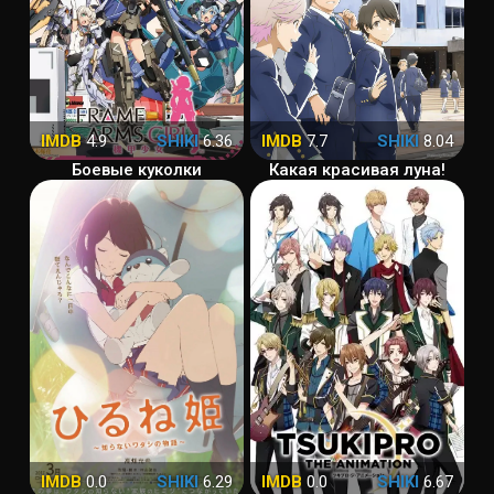
IMDB
4.9
SHIKI
6.36
IMDB
7.7
SHIKI
8.04
Боевые куколки
Какая красивая луна!
IMDB
0.0
SHIKI
6.29
IMDB
0.0
SHIKI
6.67