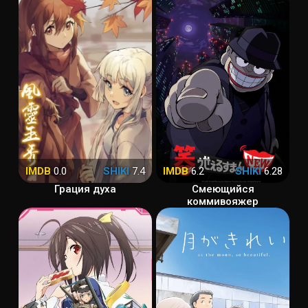
IMDB
0.0
SHIKI
7.4
IMDB
6.2
SHIKI
6.28
Грация духа
Смеющийся
коммивояжер