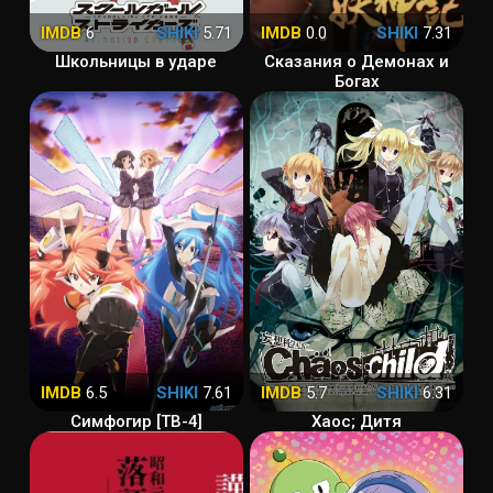
IMDB
6
SHIKI
5.71
IMDB
0.0
SHIKI
7.31
Школьницы в ударе
Сказания о Демонах и
Богах
IMDB
6.5
SHIKI
7.61
IMDB
5.7
SHIKI
6.31
Симфогир [ТВ-4]
Хаос; Дитя