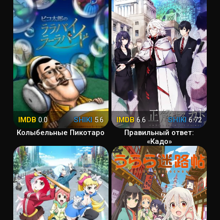
IMDB
0.0
SHIKI
5.6
IMDB
6.6
SHIKI
6.72
Колыбельные Пикотаро
Правильный ответ:
«Кадо»