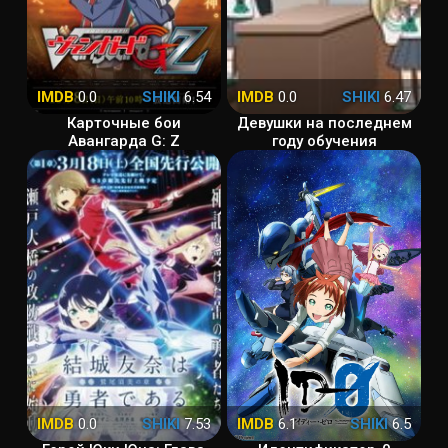
IMDB
0.0
SHIKI
6.54
IMDB
0.0
SHIKI
6.47
Карточные бои
Девушки на последнем
Авангарда G: Z
году обучения
IMDB
0.0
SHIKI
7.53
IMDB
6.1
SHIKI
6.5