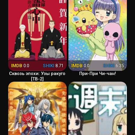
IMDB
0.0
SHIKI
8.71
IMDB
0.0
SHIKI
6.35
Сквозь эпохи: Узы ракуго
При-При Чи-чан!
[ТВ-2]