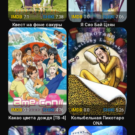
IMDB
7.1
SHIKI
7.38
IMDB
0.0
SHIKI
7.06
Квест на фоне сакуры
Я Сяо Бай Цзян
IMDB
0.0
SHIKI
4.76
IMDB
0.0
SHIKI
5.26
Какао цвета дождя [ТВ-4]
Колыбельная Пикотаро
ONA