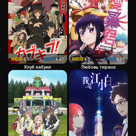
IMDB
6.9
SHIKI
6.61
IMDB
6.3
SHIKI
6.61
Клуб кабуки
Любовь тирана