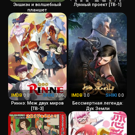
Эншиэн и волшебный
Лунный проект [ТВ-1]
планшет
IMDB
0.0
SHIKI
7.06
IMDB
0.0
SHIKI
0.0
Риннэ: Меж двух миров
Бессмертная легенда:
[ТВ-3]
Дух Земли