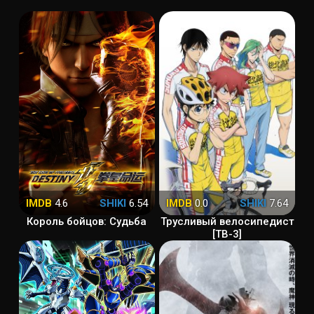
IMDB
4.6
SHIKI
6.54
IMDB
0.0
SHIKI
7.64
Король бойцов: Судьба
Трусливый велосипедист
[ТВ-3]