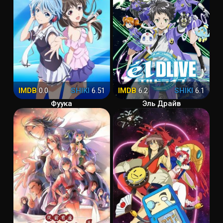
IMDB
0.0
SHIKI
6.51
IMDB
6.2
SHIKI
6.1
Фуука
Эль Драйв