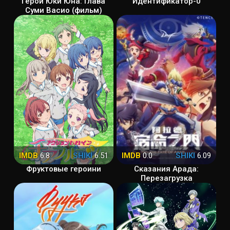
Герой Юки Юна: Глава
Идентификатор-0
Суми Васио (фильм)
IMDB
6.8
SHIKI
6.51
IMDB
0.0
SHIKI
6.09
Фруктовые героини
Сказания Арада:
Перезагрузка