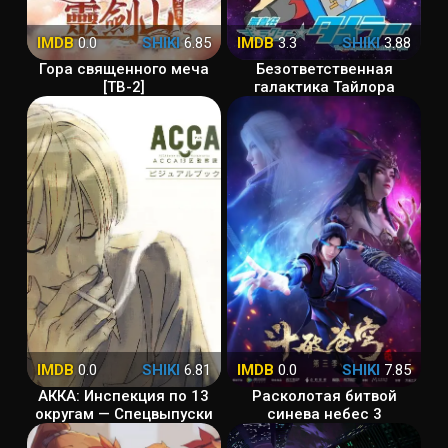
IMDB
0.0
SHIKI
6.85
IMDB
3.3
SHIKI
3.88
Гора священного меча
Безответственная
[ТВ-2]
галактика Тайлора
IMDB
0.0
SHIKI
6.81
IMDB
0.0
SHIKI
7.85
АККА: Инспекция по 13
Расколотая битвой
округам — Спецвыпуски
синева небес 3