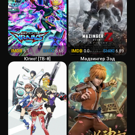
IMDB
6.1
SHIKI
6.68
IMDB
0.0
SHIKI
6.89
Югио! [ТВ-8]
Мадзингер Зэд