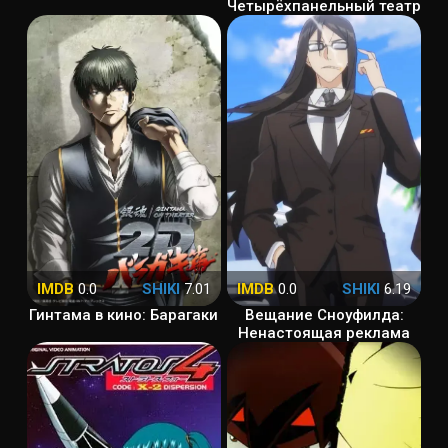
Четырёхпанельный театр
IMDB
0.0
SHIKI
7.01
IMDB
0.0
SHIKI
6.19
Гинтама в кино: Барагаки
Вещание Сноуфилда:
Ненастоящая реклама