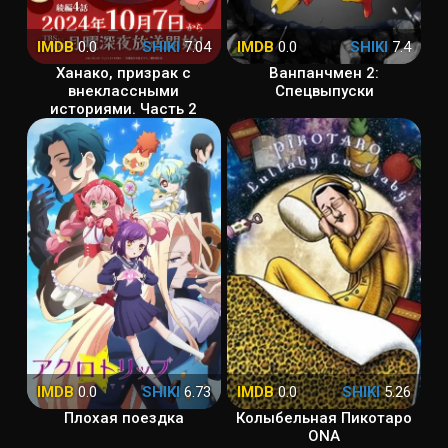
IMDB
0.0
SHIKI
7.04
IMDB
0.0
SHIKI
7.4
Ханако, призрак с
Ванпанчмен 2:
внеклассными
Спецвыпуски
историями. Часть 2
IMDB
0.0
SHIKI
6.73
IMDB
0.0
SHIKI
5.26
Плохая поездка
Колыбельная Пикотаро
ONA