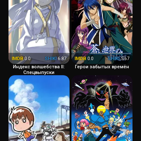
IMDB
0.0
SHIKI
6.87
IMDB
0.0
SHIKI
5.67
Индекс волшебства II:
Герои забытых времён
Спецвыпуски