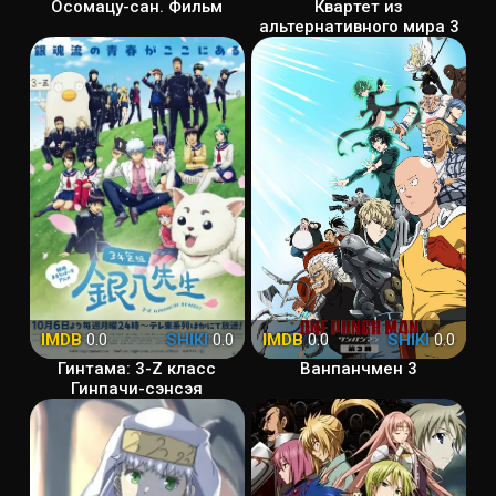
Осомацу-сан. Фильм
Квартет из
альтернативного мира 3
IMDB
0.0
SHIKI
0.0
IMDB
0.0
SHIKI
0.0
Гинтама: 3-Z класс
Ванпанчмен 3
Гинпачи-сэнсэя