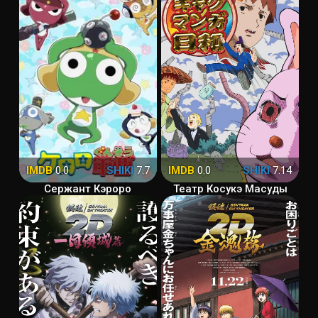
IMDB
0.0
SHIKI
7.7
IMDB
0.0
SHIKI
7.14
Сержант Кэроро
Театр Косукэ Масуды