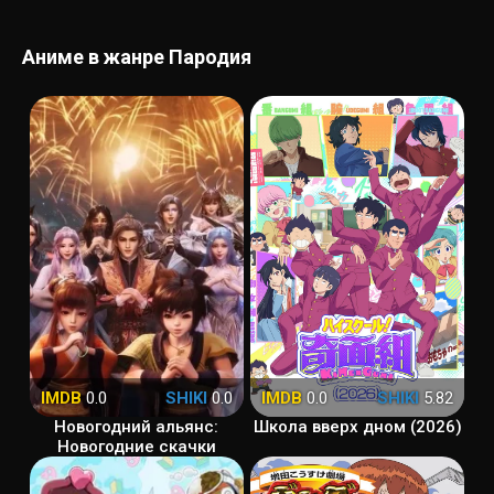
Аниме в жанре Пародия
IMDB
0.0
SHIKI
0.0
IMDB
0.0
SHIKI
5.82
Новогодний альянс:
Школа вверх дном (2026)
Новогодние скачки