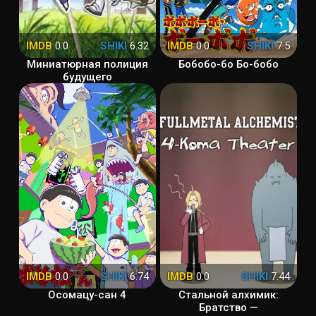
IMDB
0.0
SHIKI
6.32
IMDB
0.0
SHIKI
7.5
Миниатюрная полиция
Бобобо-бо Бо-бобо
будущего
IMDB
0.0
SHIKI
6.74
IMDB
0.0
SHIKI
7.44
Осомацу-сан 4
Стальной алхимик:
Братство —