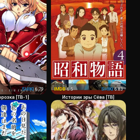
SHIKI
6.79
IMDB
6.5
SHIKI
6.83
розка [ТВ-1]
Истории эры Сёва [ТВ]