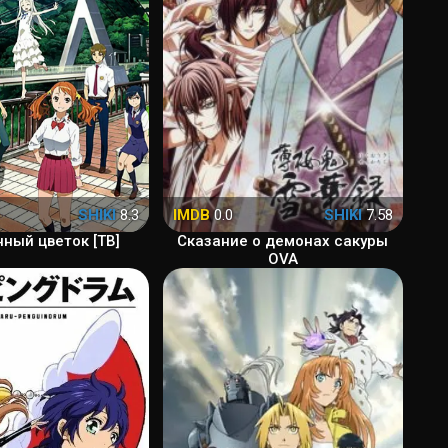
SHIKI
8.3
IMDB
0.0
SHIKI
7.58
ный цветок [ТВ]
Сказание о демонах сакуры
OVA