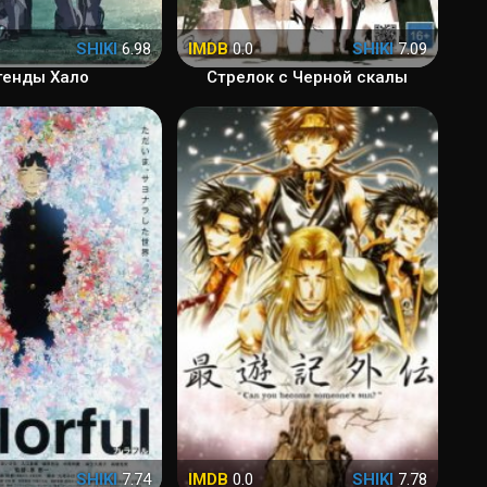
SHIKI
6.98
IMDB
0.0
SHIKI
7.09
генды Хало
Стрелок с Черной скалы
SHIKI
7.74
IMDB
0.0
SHIKI
7.78