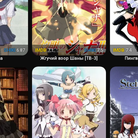
SHIKI
6.87
IMDB
7.1
SHIKI
7.5
IMDB
7.4
а
Жгучий взор Шаны [ТВ-3]
Пингв