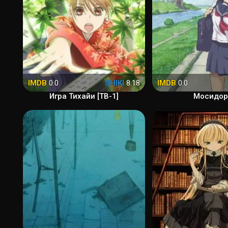
IMDB
0.0
SHIKI
8.18
IMDB
0.0
Игра Тихайи [ТВ-1]
Мосидор