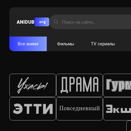
ANIDUB
.org
Все аниме
Фильмы
TV сериалы