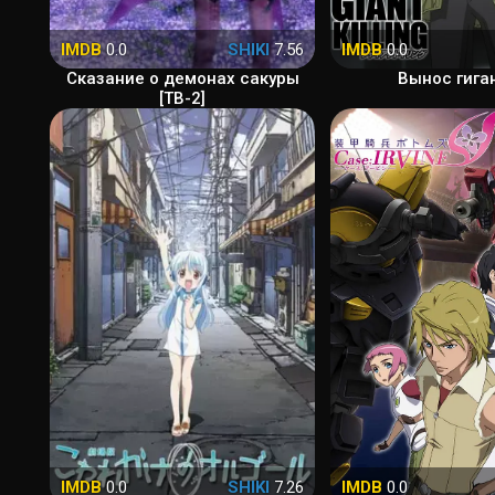
IMDB
0.0
SHIKI
7.56
IMDB
0.0
Сказание о демонах сакуры
Вынос гига
[ТВ-2]
IMDB
0.0
SHIKI
7.26
IMDB
0.0