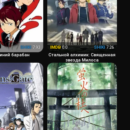
SHIKI
7.93
IMDB
0.0
SHIKI
7.26
иний барабан
Стальной алхимик: Священная
звезда Милоса