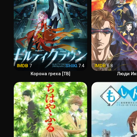
IMDB
7
SHIKI
7.4
IMDB
6.8
Корона греха [ТВ]
Люди Ик