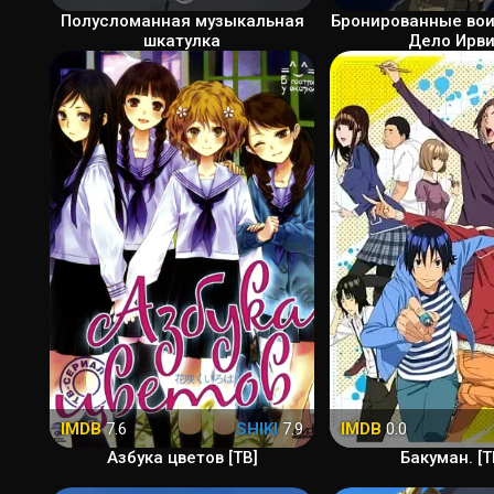
Полусломанная музыкальная
Бронированные во
шкатулка
Дело Ирв
IMDB
7.6
SHIKI
7.9
IMDB
0.0
Азбука цветов [ТВ]
Бакуман. [Т