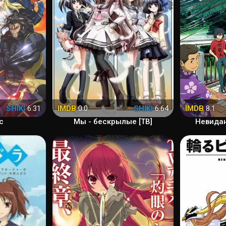
SHIKI
6.31
IMDB
0.0
SHIKI
6.64
IMDB
8.1
с
Мы - бескрылые [ТВ]
Невидан