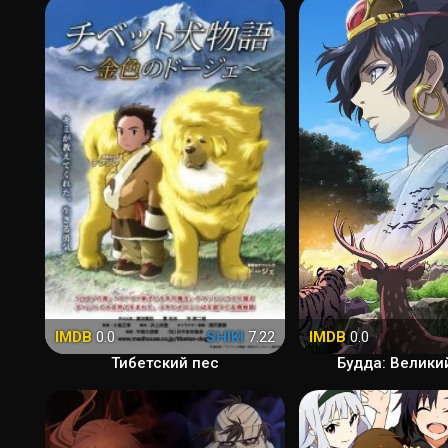
IMDB
0.0
SHIKI
7.22
IMDB
0.0
Тибетский пес
Будда: Велики