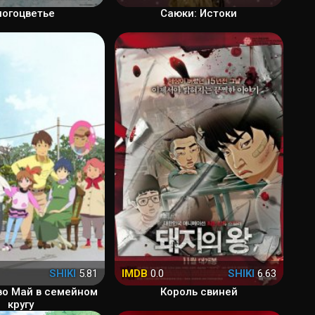
огоцветье
Саюки: Истоки
SHIKI
5.81
IMDB
0.0
SHIKI
6.63
о Май в семейном
Король свиней
кругу