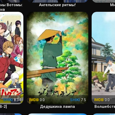
ины Вотомы:
Ангельские ритмы!
Мн
ина
SHIKI
8.34
IMDB
0.0
SHIKI
7.5
IMDB
0.0
В-2]
Дедушкина лампа
Волшебств