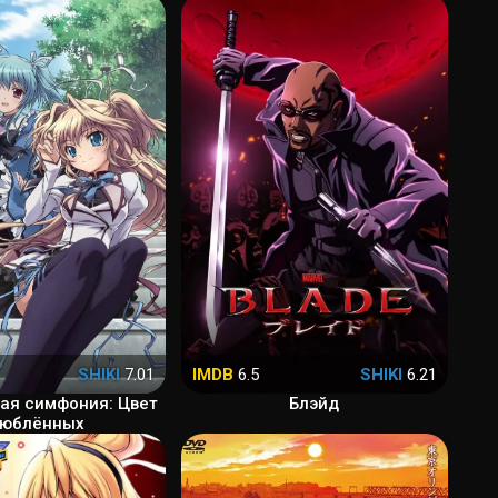
SHIKI
7.01
IMDB
6.5
SHIKI
6.21
ая симфония: Цвет
Блэйд
люблённых