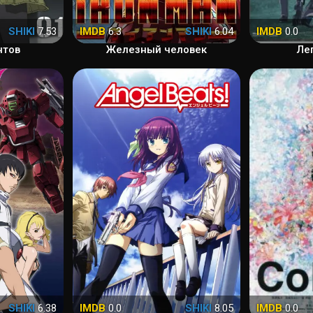
SHIKI
7.53
IMDB
6.3
SHIKI
6.04
IMDB
0.0
нтов
Железный человек
Ле
SHIKI
6.38
IMDB
0.0
SHIKI
8.05
IMDB
0.0