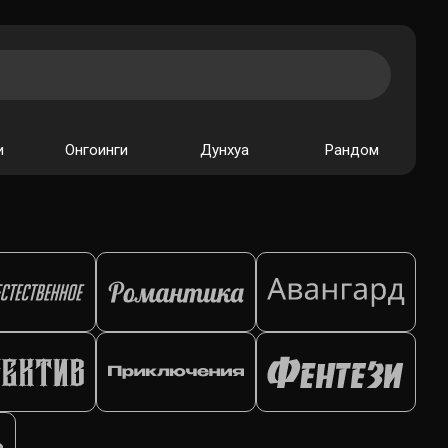
и
Онгоинги
Дунхуа
Рандом