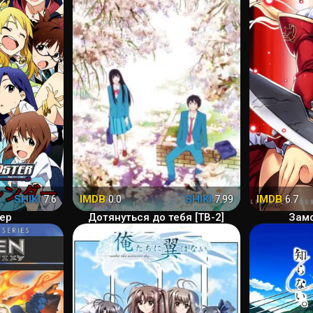
SHIKI
7.6
IMDB
0.0
SHIKI
7.99
IMDB
6.7
ер
Дотянуться до тебя [ТВ-2]
Замо