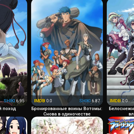
SHIKI
6.95
IMDB
0.0
SHIKI
6.87
IMDB
0.0
й поход
Бронированные воины Вотомы:
Белоснежн
Снова в одиночестве
в