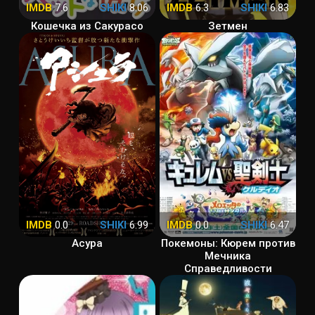
IMDB
7.6
SHIKI
8.06
IMDB
6.3
SHIKI
6.83
Кошечка из Сакурасо
Зетмен
IMDB
0.0
SHIKI
6.99
IMDB
0.0
SHIKI
6.47
Асура
Покемоны: Кюрем против
Мечника
Справедливости