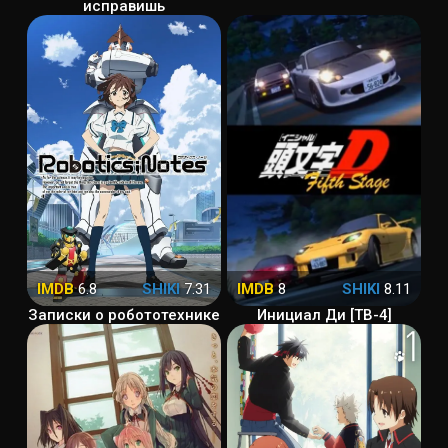
исправишь
IMDB
6.8
SHIKI
7.31
IMDB
8
SHIKI
8.11
Записки о робототехнике
Инициал Ди [ТВ-4]