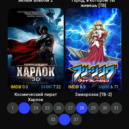
Белый альбом 2
Город, в котором ты
живёшь [ТВ]
IMDB
0.0
SHIKI
7.32
IMDB
6.9
SHIKI
6.71
Космический пират
Заморозка [ТВ-2]
Харлок
1
...
24
25
26
27
28
29
30
31
32
...
37