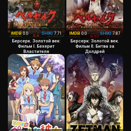
IMDB
0.0
SHIKI
7.71
IMDB
0.0
SHIKI
7.87
Берсерк. Золотой век:
Берсерк: Золотой век.
Фильм I. Бехерит
Фильм II. Битва за
Властителя
Долдрей