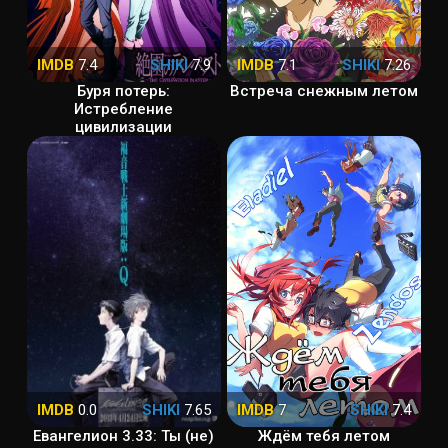
IMDB
7.4
SHIKI
7.9
IMDB
7.1
SHIKI
7.26
Буря потерь:
Встреча снежным летом
Истребление
цивилизации
IMDB
0.0
SHIKI
7.65
IMDB
7
SHIKI
7.4
Евангелион 3.33: Ты (не)
Ждём тебя летом