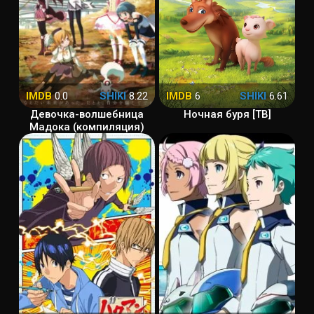
IMDB
0.0
SHIKI
8.22
IMDB
6
SHIKI
6.61
Девочка-волшебница
Ночная буря [ТВ]
Мадока (компиляция)