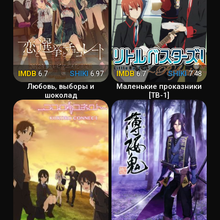
IMDB
6.7
SHIKI
6.97
IMDB
6.7
SHIKI
7.48
Любовь, выборы и
Маленькие проказники
шоколад
[ТВ-1]