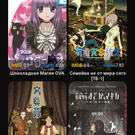
IMDB
0.0
SHIKI
6.26
IMDB
0.0
SHIKI
7.83
Шоколадная Магия OVA
Семейка не от мира сего
[ТВ-1]