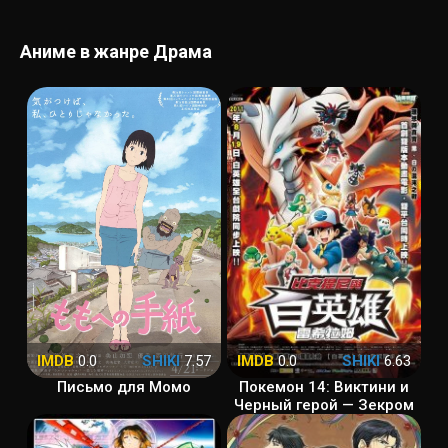
Аниме в жанре Драма
IMDB
0.0
SHIKI
7.57
IMDB
0.0
SHIKI
6.63
Письмо для Момо
Покемон 14: Виктини и
Черный герой — Зекром