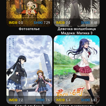
IMDB
0.0
SHIKI
7.29
IMDB
0.0
SHIKI
8.48
Фотоателье
Девочка-волшебница
Мадока: Магика 3
IMDB
7.2
SHIKI
7.6
IMDB
6.4
SHIKI
6.82