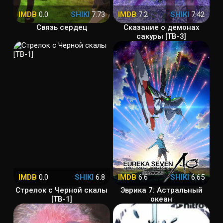
IMDB
0.0
SHIKI
7.73
IMDB
7.2
SHIKI
7.42
Связь сердец
Сказание о демонах
сакуры [ТВ-3]
IMDB
0.0
SHIKI
6.8
IMDB
6.6
SHIKI
6.65
Стрелок с Черной скалы
Эврика 7: Астральный
[ТВ-1]
океан