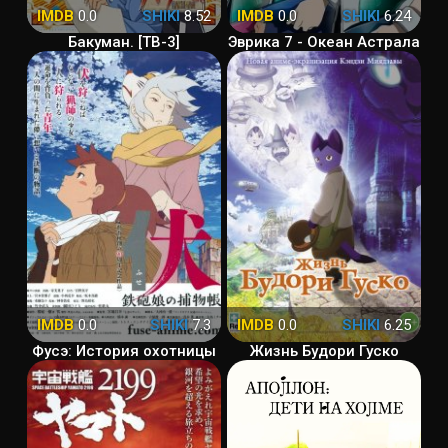
IMDB
0.0
SHIKI
8.52
IMDB
0.0
SHIKI
6.24
Бакуман. [ТВ-3]
Эврика 7 - Океан Астрала
IMDB
0.0
SHIKI
7.3
IMDB
0.0
SHIKI
6.25
Фусэ: История охотницы
Жизнь Будори Гуско