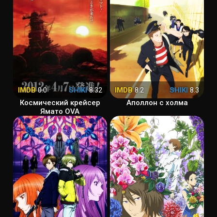
IMDB
0.0
SHIKI
8.32
IMDB
8.2
SHIKI
8.3
Космический крейсер
Аполлон с холма
Ямато OVA