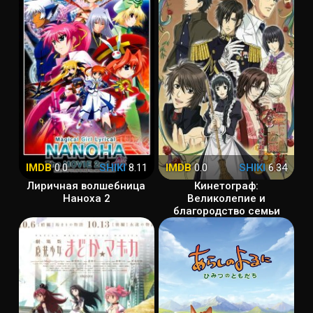
IMDB
0.0
SHIKI
8.11
IMDB
0.0
SHIKI
6.34
Лиричная волшебница
Кинетограф:
Наноха 2
Великолепие и
благородство семьи