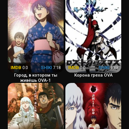
IMDB
0.0
SHIKI
7.18
IMDB
0.0
SHIKI
6.88
Город, в котором ты
Корона греха OVA
живёшь OVA-1