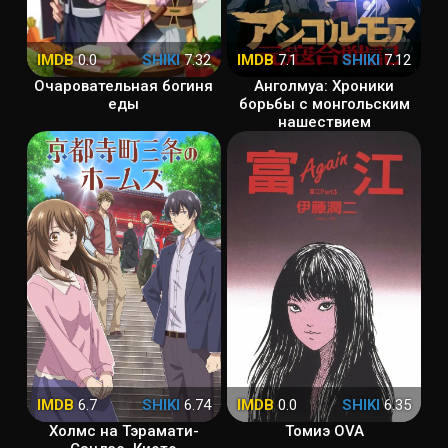
IMDB
0.0
SHIKI
7.32
IMDB
7.1
SHIKI
7.12
Очаровательная богиня
Анголмуа: Хроники
еды
борьбы с монгольским
нашествием
IMDB
6.7
SHIKI
6.74
IMDB
0.0
SHIKI
6.35
Холмс на Тэрамати-
Томиэ OVA