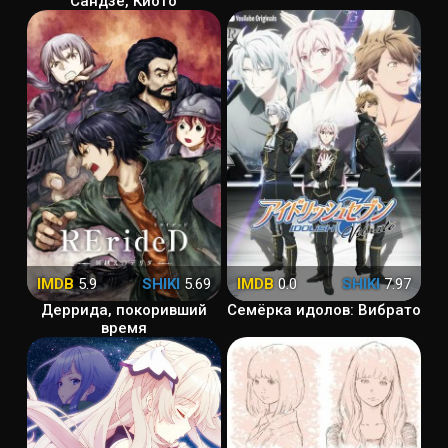
Сандзе, Киото
IMDB
5.9
SHIKI
5.69
IMDB
0.0
SHIKI
7.97
Деррида, покоривший
Семёрка идолов: Вибрато
время