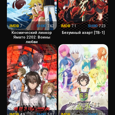
IMDB
7
SHIKI
7.62
IMDB
7.1
SHIKI
7.23
Космический линкор
Безумный азарт [ТВ-1]
Ямато 2202: Воины
любви
IMDB
4.9
SHIKI
5.07
IMDB
7
SHIKI
7.16