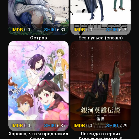
IMDB
0.0
SHIKI
6.31
IMDB
0.0
SHIKI
6.79
Остров
Без пульса (спэшл)
IMDB
0.0
SHIKI
6.37
IMDB
0.0
SHIKI
7.79
Хорошо, что я продолжил
Легенда о героях