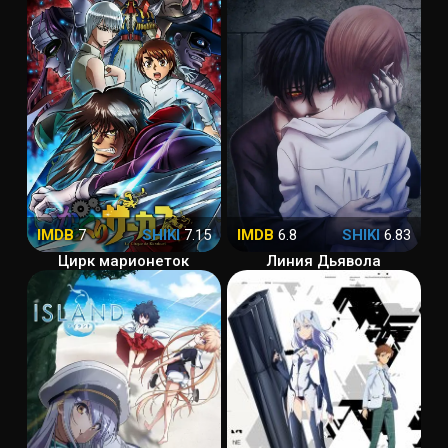
IMDB
7
SHIKI
7.15
IMDB
6.8
SHIKI
6.83
Цирк марионеток
Линия Дьявола