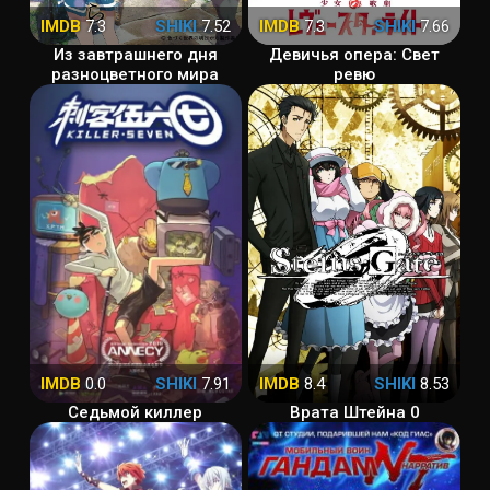
IMDB
7.3
SHIKI
7.52
IMDB
7.3
SHIKI
7.66
Из завтрашнего дня
Девичья опера: Свет
разноцветного мира
ревю
IMDB
0.0
SHIKI
7.91
IMDB
8.4
SHIKI
8.53
Седьмой киллер
Врата Штейна 0