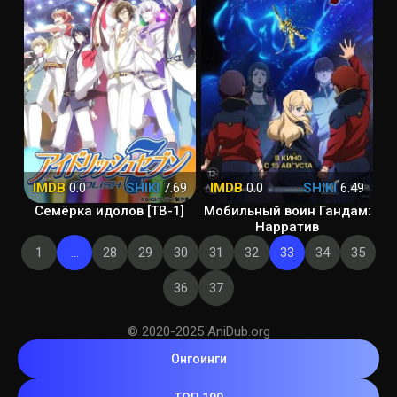
IMDB
0.0
SHIKI
7.69
IMDB
0.0
SHIKI
6.49
Семёрка идолов [ТВ-1]
Мобильный воин Гандам:
Нарратив
1
...
28
29
30
31
32
33
34
35
36
37
© 2020-2025 AniDub.org
Онгоинги