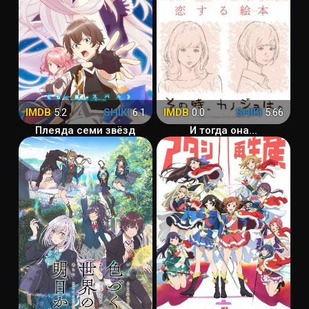
IMDB
5.2
SHIKI
6.1
IMDB
0.0
SHIKI
5.66
Плеяда семи звёзд
И тогда она...