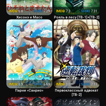
IMDB
6.8
SHIKI
7.29
IMDB
7.3
SHIKI
7.31
Хисонэ и Масо
Рояль в лесу [ТВ-1]+[ТВ-2]
IMDB
6.9
SHIKI
6.69
IMDB
0.0
SHIKI
7.17
Парни «Санрио»
Первоклассный адвокат
[ТВ-2]