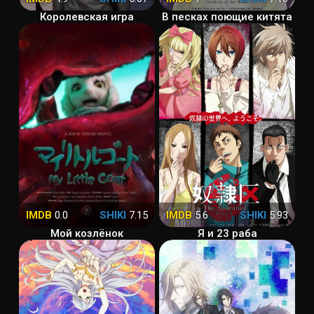
Королевская игра
В песках поющие китята
IMDB
0.0
SHIKI
7.15
IMDB
5.6
SHIKI
5.93
Мой козлёнок
Я и 23 раба