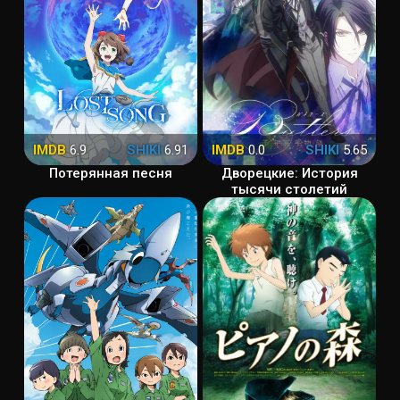
IMDB
6.9
SHIKI
6.91
IMDB
0.0
SHIKI
5.65
Потерянная песня
Дворецкие: История
тысячи столетий