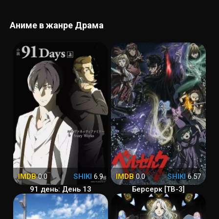
Аниме в жанре Драма
IMDB
0.0
SHIKI
6.9
IMDB
0.0
SHIKI
6.57
91 день: День 13
Берсерк [ТВ-3]