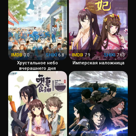
IMDB
0.0
SHIKI
6.8
IMDB
7.9
SHIKI
7.63
Хрустальное небо
Имперская наложница
вчерашнего дня