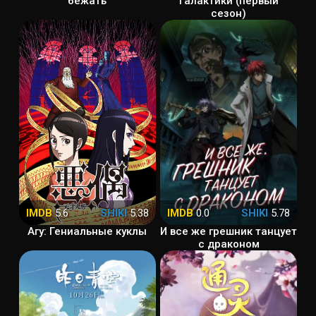
бежать
Галактики (первый
сезон)
IMDB
5.6
SHIKI
5.38
IMDB
0.0
SHIKI
5.78
Агу: Гениальные куклы
И все же грешник танцует
с драконом