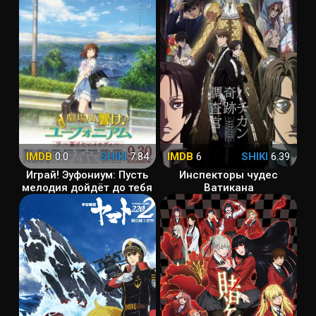
IMDB
0.0
SHIKI
7.84
IMDB
6
SHIKI
6.39
Играй! Эуфониум: Пусть
Инспекторы чудес
мелодия дойдёт до тебя
Ватикана