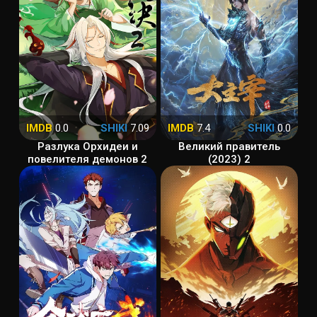
IMDB
0.0
SHIKI
7.09
IMDB
7.4
SHIKI
0.0
Разлука Орхидеи и
Великий правитель
повелителя демонов 2
(2023) 2