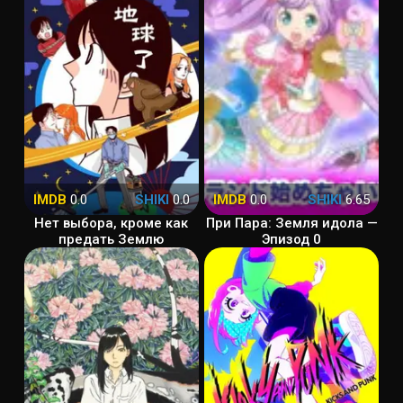
IMDB
0.0
SHIKI
0.0
IMDB
0.0
SHIKI
6.65
Нет выбора, кроме как
При Пара: Земля идола —
предать Землю
Эпизод 0