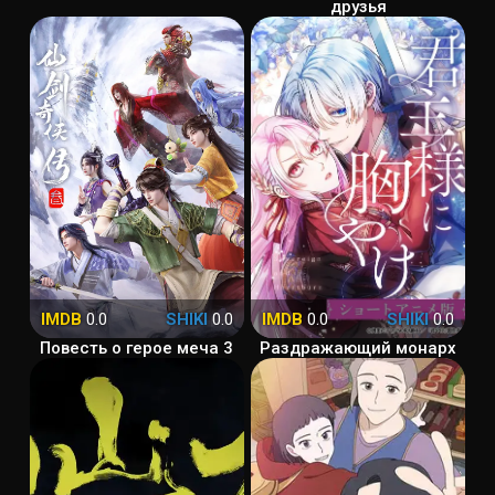
друзья
IMDB
0.0
SHIKI
0.0
IMDB
0.0
SHIKI
0.0
Повесть о герое меча 3
Раздражающий монарх