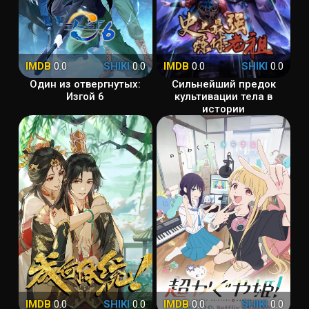
IMDB
0.0
SHIKI
0.0
IMDB
0.0
SHIKI
0.0
Один из отвергнутых:
Сильнейший предок
Изгой 6
культивации тела в
истории
IMDB
0.0
SHIKI
0.0
IMDB
0.0
SHIKI
0.0