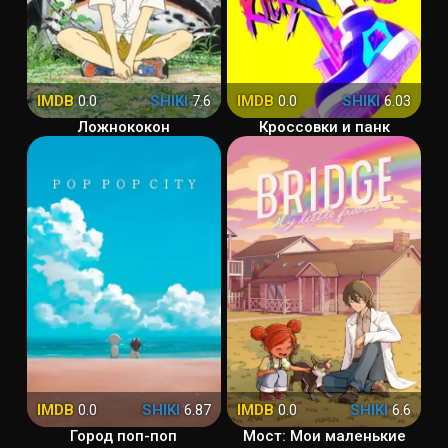
IMDB
0.0
SHIKI
7.6
IMDB
0.0
SHIKI
6.03
Ложнококон
Кроссовки и панк
IMDB
0.0
SHIKI
6.87
IMDB
0.0
SHIKI
6.6
Город поп-поп
Мост: Мои маленькие