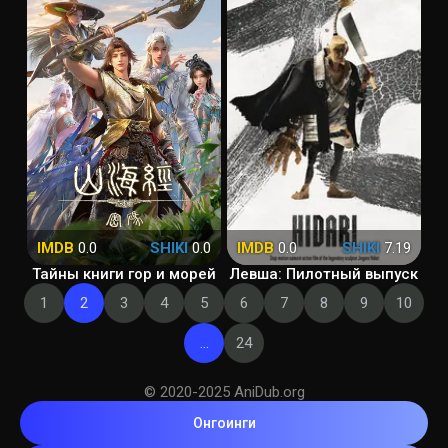
IMDB
0.0
SHIKI
0.0
IMDB
0.0
SHIKI
7.19
Тайны книги гор и морей
Левша: Пилотный выпуск
1
2
3
4
5
6
7
8
9
10
...
24
© 2020-2025 AniDub.org
Онгоинги