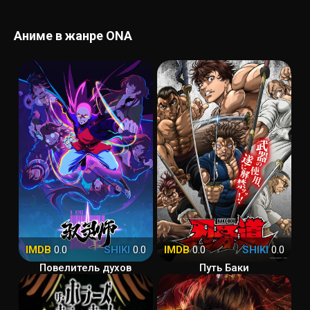
Аниме в жанре ONA
IMDB
0.0
SHIKI
0.0
IMDB
0.0
SHIKI
0.0
Повелитель духов
Путь Баки