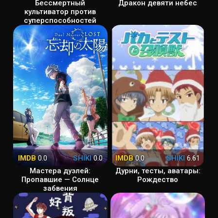
Бессмертный
Дракон девяти небес
культиватор против
суперспособностей
IMDB
0.0
SHIKI
0.0
IMDB
0.0
SHIKI
6.61
Мастера дуэлей:
Дурни, тесты, аватары:
Пропавшие — Солнце
Рождество
забвения