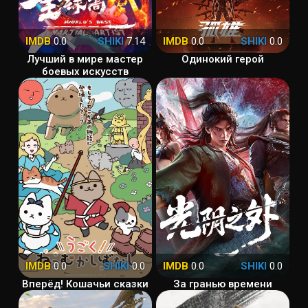
IMDB
0.0
SHIKI
7.14
IMDB
0.0
SHIKI
0.0
Лучший в мире мастер
Одинокий герой
боевых искусств
IMDB
0.0
SHIKI
0.0
IMDB
0.0
SHIKI
0.0
Вперёд! Кошачьи сказки
За гранью времени