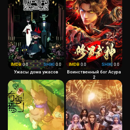
IMDB
0.0
SHIKI
0.0
IMDB
0.0
SHIKI
0.0
Ужасы дома ужасов
Воинственный бог Асура
2