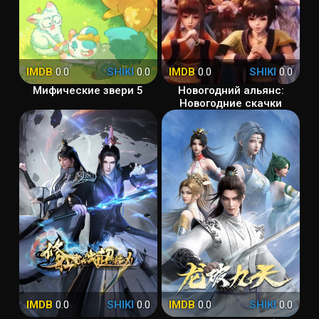
IMDB
0.0
SHIKI
0.0
IMDB
0.0
SHIKI
0.0
Мифические звери 5
Новогодний альянс:
Новогодние скачки
IMDB
0.0
SHIKI
0.0
IMDB
0.0
SHIKI
0.0