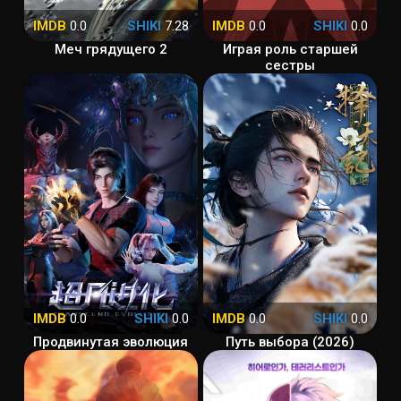
IMDB
0.0
SHIKI
7.28
IMDB
0.0
SHIKI
0.0
Меч грядущего 2
Играя роль старшей
сестры
IMDB
0.0
SHIKI
0.0
IMDB
0.0
SHIKI
0.0
Продвинутая эволюция
Путь выбора (2026)