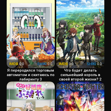
IMDB
0.0
SHIKI
0.0
IMDB
0.0
SHIKI
0.0
Я переродился торговым
Что будет делать
автоматом и скитаюсь по
сильнейший король в
лабиринту 3
своей второй жизни? 2