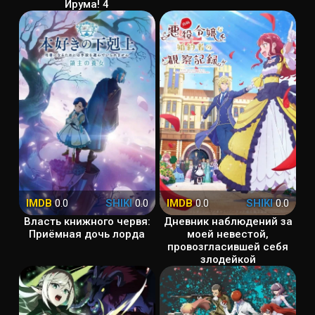
Ирума! 4
IMDB
0.0
SHIKI
0.0
IMDB
0.0
SHIKI
0.0
Власть книжного червя:
Дневник наблюдений за
Приёмная дочь лорда
моей невестой,
провозгласившей себя
злодейкой