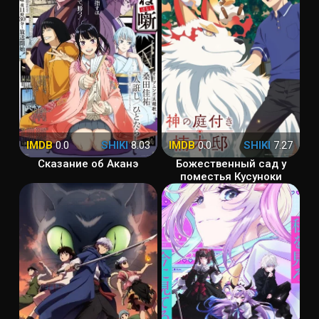
IMDB
0.0
SHIKI
8.03
IMDB
0.0
SHIKI
7.27
Сказание об Аканэ
Божественный сад у
поместья Кусуноки