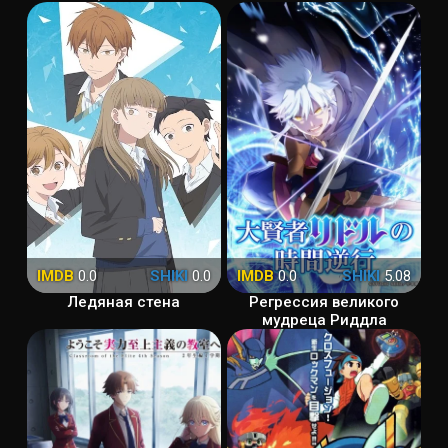
IMDB
0.0
SHIKI
0.0
IMDB
0.0
SHIKI
5.08
Ледяная стена
Регрессия великого
мудреца Риддла