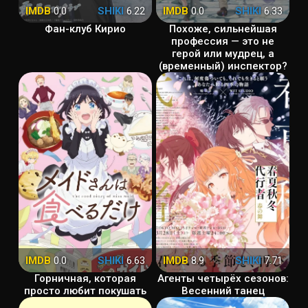
IMDB
0.0
SHIKI
6.22
IMDB
0.0
SHIKI
6.33
Фан-клуб Кирио
Похоже, сильнейшая
профессия — это не
герой или мудрец, а
(временный) инспектор?
IMDB
0.0
SHIKI
6.63
IMDB
8.9
SHIKI
7.71
Горничная, которая
Агенты четырёх сезонов:
просто любит покушать
Весенний танец