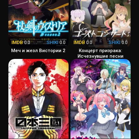
IMDB
0.0
SHIKI
0.0
IMDB
0.0
SHIKI
0.0
Меч и жезл Вистории 2
Концерт призрака:
Исчезнувшие песни