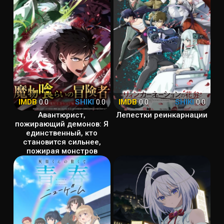
IMDB
0.0
SHIKI
0.0
IMDB
0.0
SHIKI
0.0
Авантюрист,
Лепестки реинкарнации
пожирающий демонов: Я
единственный, кто
становится сильнее,
пожирая монстров