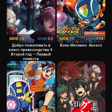
IMDB
0.0
SHIKI
0.0
IMDB
0.0
SHIKI
7.14
Добро пожаловать в
Воин Мегамен: Аксесс
класс превосходства 4:
Второй год — Первый
семестр