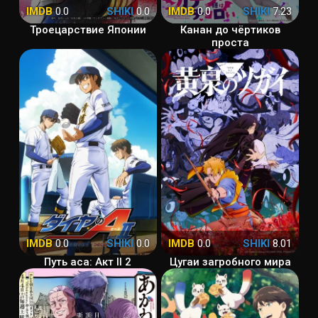
IMDB
0.0
SHIKI
0.0
IMDB
0.0
SHIKI
7.23
Троецарствие Японии
Канан до чёртиков
проста
IMDB
0.0
SHIKI
0.0
IMDB
0.0
SHIKI
8.01
Путь аса: Акт II 2
Цугаи загробного мира