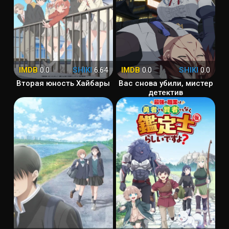
IMDB
0.0
SHIKI
6.64
IMDB
0.0
SHIKI
0.0
Вторая юность Хайбары
Вас снова убили, мистер
детектив