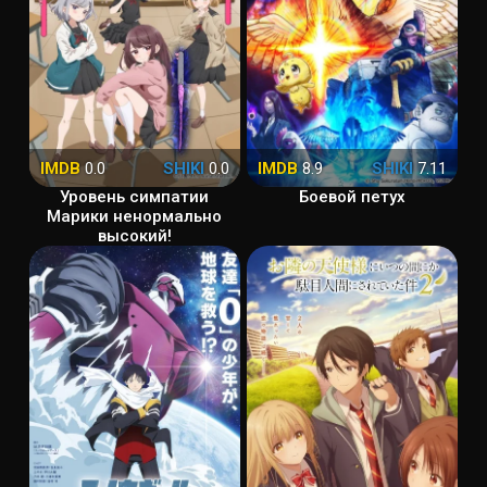
IMDB
0.0
SHIKI
0.0
IMDB
8.9
SHIKI
7.11
Уровень симпатии
Боевой петух
Марики ненормально
высокий!