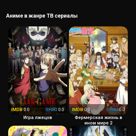
Аниме в жанре ТВ сериалы
IMDB
0.0
SHIKI
0.0
IMDB
0.0
SHIKI
0.0
Игра лжецов
Фермерская жизнь в
ином мире 2