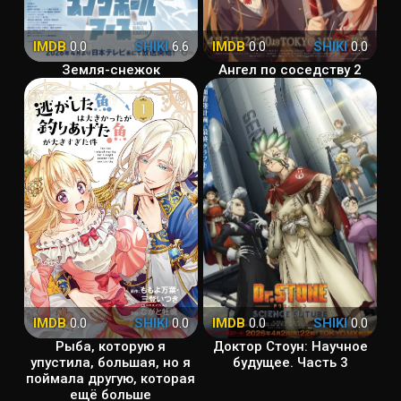
IMDB
0.0
SHIKI
6.6
IMDB
0.0
SHIKI
0.0
Земля-снежок
Ангел по соседству 2
IMDB
0.0
SHIKI
0.0
IMDB
0.0
SHIKI
0.0
Рыба, которую я
Доктор Стоун: Научное
упустила, большая, но я
будущее. Часть 3
поймала другую, которая
ещё больше