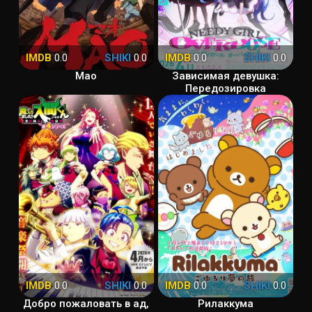
IMDB
0.0
SHIKI
0.0
IMDB
0.0
SHIKI
0.0
Мао
Зависимая девушка:
Передозировка
IMDB
0.0
SHIKI
0.0
IMDB
0.0
SHIKI
0.0
Добро пожаловать в ад,
Рилаккума