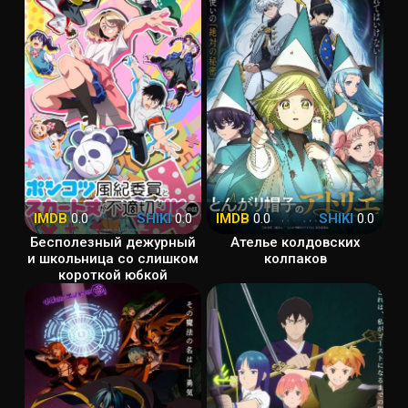
IMDB
0.0
SHIKI
0.0
IMDB
0.0
SHIKI
0.0
Бесполезный дежурный
Ателье колдовских
и школьница со слишком
колпаков
короткой юбкой